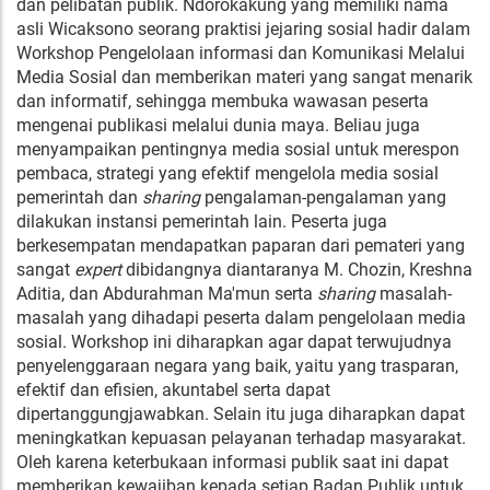
dan pelibatan publik. Ndorokakung yang memiliki nama
asli Wicaksono seorang praktisi jejaring sosial hadir dalam
Workshop Pengelolaan informasi dan Komunikasi Melalui
Media Sosial dan memberikan materi yang sangat menarik
dan informatif, sehingga membuka wawasan peserta
mengenai publikasi melalui dunia maya. Beliau juga
menyampaikan pentingnya media sosial untuk merespon
pembaca, strategi yang efektif mengelola media sosial
pemerintah dan
sharing
pengalaman-pengalaman yang
dilakukan instansi pemerintah lain. Peserta juga
berkesempatan mendapatkan paparan dari pemateri yang
sangat
expert
dibidangnya diantaranya M. Chozin, Kreshna
Aditia, dan Abdurahman Ma'mun serta
sharing
masalah-
masalah yang dihadapi peserta dalam pengelolaan media
sosial. Workshop ini diharapkan agar dapat terwujudnya
penyelenggaraan negara yang baik, yaitu yang trasparan,
efektif dan efisien, akuntabel serta dapat
dipertanggungjawabkan. Selain itu juga diharapkan dapat
meningkatkan kepuasan pelayanan terhadap masyarakat.
Oleh karena keterbukaan informasi publik saat ini dapat
memberikan kewajiban kepada setiap Badan Publik untuk