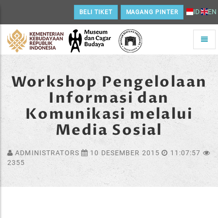
ID
EN
BELI TIKET
MAGANG PINTER
Toggle
naviga
Home
Workshop Pengelolaan
Informasi dan
Komunikasi melalui
Media Sosial
ADMINISTRATORS
10 DESEMBER 2015
11:07:57
2355