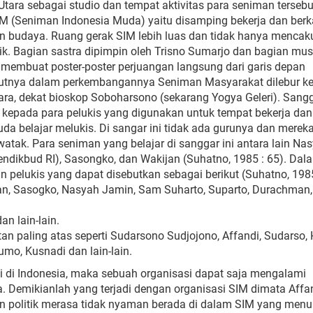
ara sebagai studio dan tempat aktivitas para seniman tersebu
 SIM (Seniman Indonesia Muda) yaitu disamping bekerja dan ber
dan budaya. Ruang gerak SIM lebih luas dan tidak hanya mencak
sik. Bagian sastra dipimpin oleh Trisno Sumarjo dan bagian mus
M membuat poster-poster perjuangan langsung dari garis depan
anjutnya dalam perkembangannya Seniman Masyarakat dilebur k
Utara, dekat bioskop Soboharsono (sekarang Yogya Geleri). Sang
n kepada para pelukis yang digunakan untuk tempat bekerja dan
a belajar melukis. Di sangar ini tidak ada gurunya dan mereka
ak. Para seniman yang belajar di sanggar ini antara lain Na
ndikbud RI), Sasongko, dan Wakijan (Suhatno, 1985 : 65). Dal
n pelukis yang dapat disebutkan sebagai berikut (Suhatno, 1985 
ijan, Sasogko, Nasyah Jamin, Sam Suharto, Suparto, Durachman
an lain-lain.
an paling atas seperti Sudarsono Sudjojono, Affandi, Sudarso, 
mo, Kusnadi dan lain-lain.
di di Indonesia, maka sebuah organisasi dapat saja mengalami
 Demikianlah yang terjadi dengan organisasi SIM dimata Affan
gan politik merasa tidak nyaman berada di dalam SIM yang menu