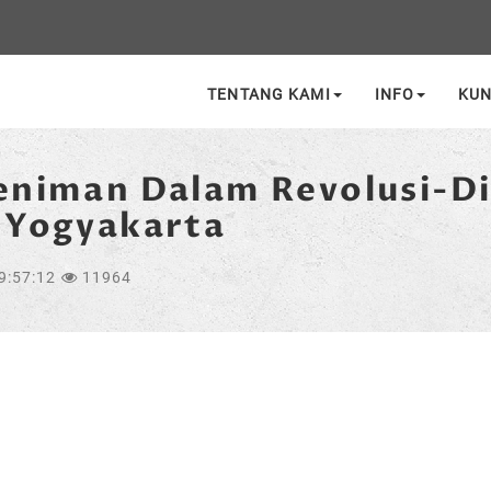
TENTANG KAMI
INFO
KU
eniman Dalam Revolusi-D
 Yogyakarta
9:57:12
11964