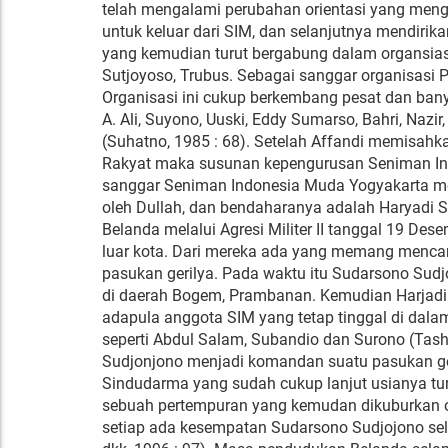
telah mengalami perubahan orientasi yang meng
untuk keluar dari SIM, dan selanjutnya mendirik
yang kemudian turut bergabung dalam organsiasi 
Sutjoyoso, Trubus. Sebagai sanggar organisasi
Organisasi ini cukup berkembang pesat dan bany
A. Ali, Suyono, Uuski, Eddy Sumarso, Bahri, Nazir
(Suhatno, 1985 : 68). Setelah Affandi memisahk
Rakyat maka susunan kepengurusan Seniman I
sanggar Seniman Indonesia Muda Yogyakarta menja
oleh Dullah, dan bendaharanya adalah Haryadi S (
Belanda melalui Agresi Militer II tanggal 19 De
luar kota. Dari mereka ada yang memang mencar
pasukan gerilya. Pada waktu itu Sudarsono Sud
di daerah Bogem, Prambanan. Kemudian Harjadi.
adapula anggota SIM yang tetap tinggal di dala
seperti Abdul Salam, Subandio dan Surono (Tasha
Sudjonjono menjadi komandan suatu pasukan ge
Sindudarma yang sudah cukup lanjut usianya tu
sebuah pertempuran yang kemudan dikuburkan ol
setiap ada kesempatan Sudarsono Sudjojono se