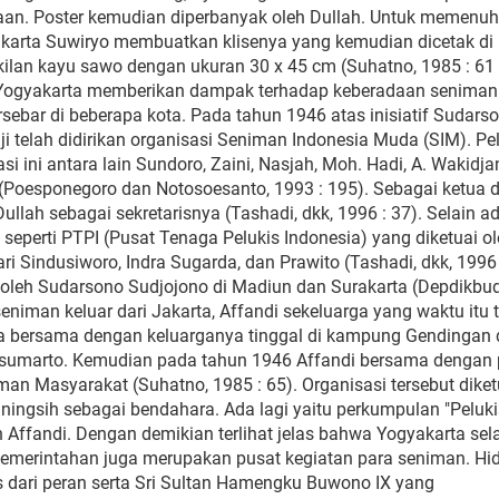
an. Poster kemudian diperbanyak oleh Dullah. Untuk memenuh
akarta Suwiryo membuatkan klisenya yang kemudian dicetak di
ukilan kayu sawo dengan ukuran 30 x 45 cm (Suhatno, 1985 : 61
e Yogyakarta memberikan dampak terhadap keberadaan seniman
sebar di beberapa kota. Pada tahun 1946 atas inisiatif Sudars
i telah didirikan organisasi Seniman Indonesia Muda (SIM). Pel
i ini antara lain Sundoro, Zaini, Nasjah, Moh. Hadi, A. Wakidja
r (Poesponegoro dan Notosoesanto, 1993 : 195). Sebagai ketua
llah sebagai sekretarisnya (Tashadi, dkk, 1996 : 37). Selain a
 seperti PTPI (Pusat Tenaga Pelukis Indonesia) yang diketuai o
i Sindusiworo, Indra Sugarda, dan Prawito (Tashadi, dkk, 1996 
n oleh Sudarsono Sudjojono di Madiun dan Surakarta (Depdikbud
seniman keluar dari Jakarta, Affandi sekeluarga yang waktu itu 
 Ia bersama dengan keluarganya tinggal di kampung Gendingan 
sumarto. Kemudian pada tahun 1946 Affandi bersama dengan 
an Masyarakat (Suhatno, 1985 : 65). Organisasi tersebut diket
aningsih sebagai bendahara. Ada lagi yaitu perkumpulan "Peluki
 Affandi. Dengan demikian terlihat jelas bahwa Yogyakarta sel
emerintahan juga merupakan pusat kegiatan para seniman. Hi
s dari peran serta Sri Sultan Hamengku Buwono IX yang