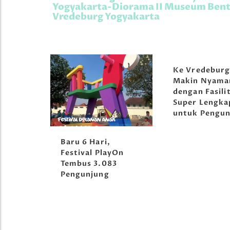
Yogyakarta-Diorama II Museum Ben
Vredeburg Yogyakarta
Ke Vredebur
Makin Nyama
dengan Fasili
Super Lengka
untuk Pengun
orong
Baru 6 Hari,
tival
Festival PlayOn
Tembus 3.083
Pengunjung