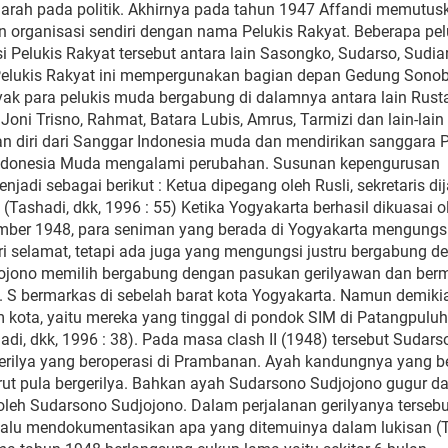
arah pada politik. Akhirnya pada tahun 1947 Affandi memutus
an organisasi sendiri dengan nama Pelukis Rakyat. Beberapa pel
Pelukis Rakyat tersebut antara lain Sasongko, Sudarso, Sudiar
 Pelukis Rakyat ini mempergunakan bagian depan Gedung Sono
ak para pelukis muda bergabung di dalamnya antara lain Rust
, Joni Trisno, Rahmat, Batara Lubis, Amrus, Tarmizi dan lain-lain
an diri dari Sanggar Indonesia muda dan mendirikan sanggara P
ndonesia Muda mengalami perubahan. Susunan kepengurusan
di sebagai berikut : Ketua dipegang oleh Rusli, sekretaris di
Tashadi, dkk, 1996 : 55) Ketika Yogyakarta berhasil dikuasai o
sember 1948, para seniman yang berada di Yogyakarta mengungs
i selamat, tetapi ada juga yang mengungsi justru bergabung d
jojono memilih bergabung dengan pasukan gerilyawan dan ber
 S bermarkas di sebelah barat kota Yogyakarta. Namun demiki
m kota, yaitu mereka yang tinggal di pondok SIM di Patangpulu
di, dkk, 1996 : 38). Pada masa clash II (1948) tersebut Sudar
rilya yang beroperasi di Prambanan. Ayah kandungnya yang 
rut pula bergerilya. Bahkan ayah Sudarsono Sudjojono gugur d
eh Sudarsono Sudjojono. Dalam perjalanan gerilyanya tersebu
lalu mendokumentasikan apa yang ditemuinya dalam lukisan (T