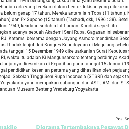
a tahun 1948 berlangsung cukup lama yaitu sekitar 6 bulan.
 sebagian ada yang terekam dalam bentuk lukisan yang dilakuka
a belum genap 17 tahun. Mereka antara lain Toba (11 tahun ),
tahun) dan Fx Supono (15 tahun) (Tashadi, dkk, 1996 : 38). Sete
ni 1949, keadaan sudah relatif aman. Kondisi seperti itu
ngkan adanya sebuah Akademi Seni Rupa. Gagasan ini sebena
itu RJ. Katamsi bersama dengan Jayang Asmoro mendirikan Sek
sil tindak lanjut dari Kongres Kebudayaan di Magelang sebel
ada tanggal 15 Desember 1949 dikeluarkanlah Surat Keputusa
RI, waktu itu adalah Ki Mangunsarkoro tentang berdirinya Aka
elanjutnya diresmikan di Kepatihan pada tanggal 15 Januari 1
ai pendidikan kesenian pertama yang dihasilkan oleh perjuan
jadi Sekolah Tinggi Seni Rupa Indonesia (STSRI) dan sejak t
SI) Yogyakarta yang merupakan gabungan dari ASTI, AMI dan ST
ku Panduan Museum Benteng Vredeburg Yogyakarta
Post S
makijo
Diorama Tertembaknya Pesawat D