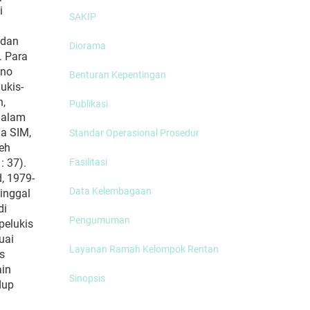
i
SAKIP
 dan
Diorama
. Para
ono
Benturan Kepentingan
ukis-
n,
Publikasi
 dalam
da SIM,
Standar Operasional Prosedur
leh
: 37).
Fasilitasi
, 1979-
Data Kelembagaan
tinggal
di
Pengumuman
pelukis
uai
Layanan Ramah Kelompok Rentan
s
ain
Sinopsis
dup