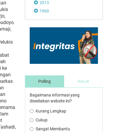
kan
2013
ukis
1900
jo,
budoyo.
amaji,
elukis
jabat
leh
i ke
engan
markas
Polling
Result
an
han
Bagaimana informasi yang
sono
disediakan website ini?
bernama
Kurang Lengkap
alam
t
Cukup
ashadi,
Sangat Membantu