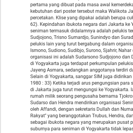
pertama yang dibuat pada masa awal kemerdeka
kebutuhan dari poster tersebut maka Walikota J
percetakan. Klise yang dipakai adalah berupa c
62). Kepindahan ibukota negara dari Jakarta k
seniman termasuk didalamnya adalah pelukis ter
Sudjojono, Trisno Sumardjo, Sunindyo dan Suradj
pelukis lain yang turut bergabung dalam organisas
Ismono, Sudiono, Sudibjo, Surono, Sjahrir, Naha
organisasi ini adalah Sudarsono Sudjojono dan Du
di Yogyakarta juga terdapat perkumpulan pelukis
Jayeng Asmara, sedangkan anggotanya terdiri dar
Selain di Yogyakarta, sanggar SIM juga didirika
1980 : 33) Ketika terjadi arus pengungsian para 
di Jakarta juga turut mengungsi ke Yogyakarta.
rumah milik seorang pengusaha bernama Tjokro
Sudarso dan Hendra mendirikan organisasi Senim
oleh Affandi, dengan sekretaris Dullah dan Nurn
Rakyat" yang beranggotakan Trubus, Hendra, dan
sebagai ibukota negara yang merupakan pusat p
suburnya para seniman di Yogyakarta tidak lepa