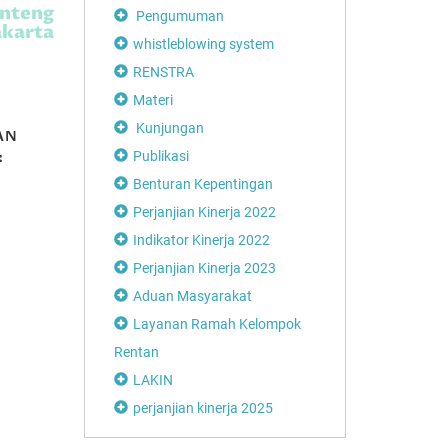
enteng
Pengumuman
akarta
whistleblowing system
RENSTRA
Materi
Kunjungan
AN
MEMBICARAKAN
:
TANAM PAKSA
Publikasi
R
(Part 2)
Benturan Kepentingan
Perjanjian Kinerja 2022
Indikator Kinerja 2022
Perjanjian Kinerja 2023
Disdikbud Soro
Aduan Masyarakat
Apresiasi Festiv
Playon
Layanan Ramah Kelompok
Rentan
LAKIN
perjanjian kinerja 2025