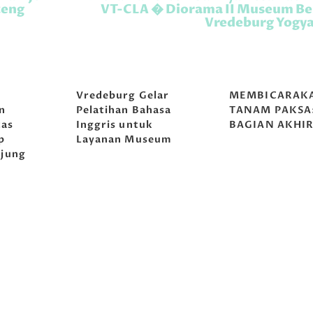
teng
VT-CLA � Diorama II Museum B
Vredeburg Yogy
g
Vredeburg Gelar
MEMBICARAK
n
Pelatihan Bahasa
TANAM PAKSA
tas
Inggris untuk
BAGIAN AKHI
p
Layanan Museum
jung