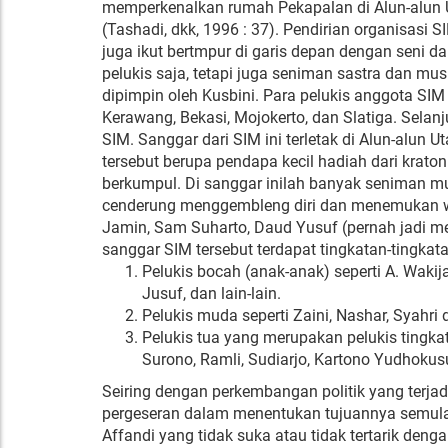
memperkenalkan rumah Pekapalan di Alun-alun Ut
(Tashadi, dkk, 1996 : 37). Pendirian organisasi
juga ikut bertmpur di garis depan dengan seni 
pelukis saja, tetapi juga seniman sastra dan mu
dipimpin oleh Kusbini. Para pelukis anggota SI
Kerawang, Bekasi, Mojokerto, dan Slatiga. Sel
SIM. Sanggar dari SIM ini terletak di Alun-alun 
tersebut berupa pendapa kecil hadiah dari krato
berkumpul. Di sanggar inilah banyak seniman mud
cenderung menggembleng diri dan menemukan wat
Jamin, Sam Suharto, Daud Yusuf (pernah jadi me
sanggar SIM tersebut terdapat tingkatan-tingkata
Pelukis bocah (anak-anak) seperti A. Wak
Jusuf, dan lain-lain.
Pelukis muda seperti Zaini, Nashar, Syahri d
Pelukis tua yang merupakan pelukis tingkat
Surono, Ramli, Sudiarjo, Kartono Yudhokusu
Seiring dengan perkembangan politik yang terja
pergeseran dalam menentukan tujuannya semula.
Affandi yang tidak suka atau tidak tertarik den