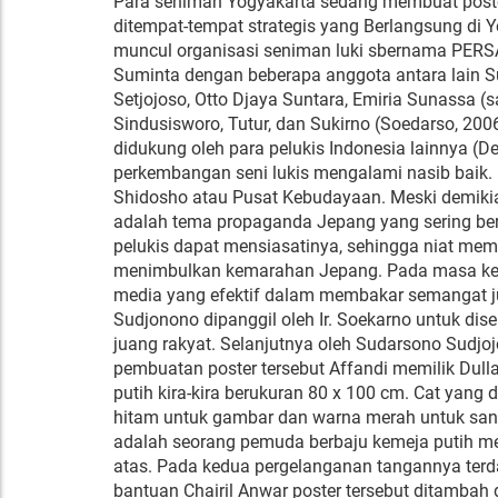
Para seniman Yogyakarta sedang membuat post
ditempat-tempat strategis yang Berlangsung di Y
muncul organisasi seniman luki sbernama PERSA
Suminta dengan beberapa anggota antara lain S
Setjojoso, Otto Djaya Suntara, Emiria Sunassa (s
Sindusisworo, Tutur, dan Sukirno (Soedarso, 2006
didukung oleh para pelukis Indonesia lainnya 
perkembangan seni lukis mengalami nasib baik
Shidosho atau Pusat Kebudayaan. Meski demikian
adalah tema propaganda Jepang yang sering ber
pelukis dapat mensiasatinya, sehingga niat me
menimbulkan kemarahan Jepang. Pada masa kem
media yang efektif dalam membakar semangat jua
Sudjonono dipanggil oleh Ir. Soekarno untuk d
juang rakyat. Selanjutnya oleh Sudarsono Sudjo
pembuatan poster tersebut Affandi memilik Dulla
putih kira-kira berukuran 80 x 100 cm. Cat yang
hitam untuk gambar dan warna merah untuk sang
adalah seorang pemuda berbaju kemeja putih 
atas. Pada kedua pergelanganan tangannya terda
bantuan Chairil Anwar poster tersebut ditambah 