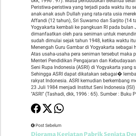
dkk, 1996 : 97). Masa pendudukan Belanda selam
Peristiwa-peristiwa yang terjadi pada waktu itu
anak-anak asuh Dullah yang rata-rata usia merek
Affandi (12 tahun), Sri Suwarno dan Sarjito (14 
Yogyakarta kembali ke pangkuan RI pada bulan Ju
dimanfaatkan oleh para seniman untuk merundi
sudah dimulai sejak tahun 1948, ketika waktu 
Menengah Guru Gambar di Yogyakarta sebagai ha
Atas usaha-usaha pera seniman tersebut maka p
Menteri Pendidikan Pengajaran dan Kebudayaan 
Seni Rupa Indonesia (ASRI) di Yogyakarta yang s
Sehingga ASRI dapat dikatakan sebagai� lembag
rakyat Indonesia. ASRI kemudian berkembang men
23 Juli 1984 menjadi Institut Seni Indonesia (I
"ASRI" (Tashadi, dkk, 1996 : 65). Sumber : Bu
Post Sebelum
Diorama Kegiatan Pabrik Senjata De