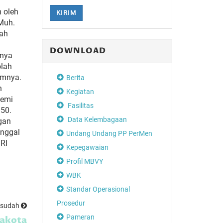
n oleh
KIRIM
 Muh.
lah
DOWNLOAD
rnya
olah
umnya.
Berita
n
Kegiatan
demi
Fasilitas
950.
Data Kelembagaan
gan
anggal
Undang Undang PP PerMen
SRI
Kepegawaian
Profil MBVY
WBK
Standar Operasional
Prosedur
esudah
Pameran
akota