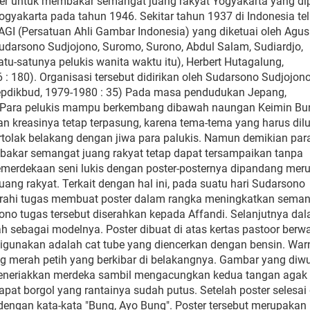
er untuk membakar semangat juang rakyat Yogyakarta yang d
ogyakarta pada tahun 1946. Sekitar tahun 1937 di Indonesia te
GI (Persatuan Ahli Gambar Indonesia) yang diketuai oleh Agus
udarsono Sudjojono, Suromo, Surono, Abdul Salam, Sudiardjo,
atu-satunya pelukis wanita waktu itu), Herbert Hutagalung,
 : 180). Organisasi tersebut didirikan oleh Sudarsono Sudjojon
(Depdikbud, 1979-1980 : 35) Pada masa pendudukan Jepang,
. Para pelukis mampu berkembang dibawah naungan Keimin Bu
 kreasinya tetap terpasung, karena tema-tema yang harus dil
tolak belakang dengan jiwa para palukis. Namun demikian par
mbakar semangat juang rakyat tetap dapat tersampaikan tanpa
erdekaan seni lukis dengan poster-posternya dipandang mer
ng rakyat. Terkait dengan hal ini, pada suatu hari Sudarsono
iserahi tugas membuat poster dalam rangka meningkatkan sema
jono tugas tersebut diserahkan kepada Affandi. Selanjutnya da
h sebagai modelnya. Poster dibuat di atas kertas pastoor berw
 digunakan adalah cat tube yang diencerkan dengan bensin. War
 merah petih yang berkibar di belakangnya. Gambar yang diw
meneriakkan merdeka sambil mengacungkan kedua tangan agak
pat borgol yang rantainya sudah putus. Setelah poster selesa
dengan kata-kata "Bung, Ayo Bung". Poster tersebut merupakan 