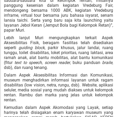
saudara-saudara kita di kelompok rentan, misalnya
panggung kesenian dalam kegiatan Vredeburg Fair,
mendongeng bersama 1000 ABK, kegiatan Vredeburg
inframe, virtual tour bersama juru bahasa isyarat, senam
lansia taichi. Serta yang baru saja kita launching yaitu
layanan Jebol Keran (Jemput Bola bagi Kelompok Retan)”,
papar Muri.
Lebih lanjut Muri mengungkapkan terkait Aspek
Aksesibilitas Fisik, beragam fasilitas telah disediakan
seperti
guiding block
, parkir khusus, jalur landai, ruang
tunggu, toilet disabilitas, loket prioritas, ruang laktasi, area
ramah anak, alat bantu mobilitas, alat bantu komunikasi
(fitur
text to speech
,
screen reader
, buku panduan
braile
,
dsb), dan ruang tenang.
Dalam Aspek Aksesibilitas Informasi dan Komunikasi,
museum menghadirkan informasi layanan untuk ragam
disabilitas (low vision, netra, rungu, dsb). Website, aplikasi
seluler, media sosial yang mudah diakses untuk kelompok
rentan. Rambu dan marka yang jelas untuk kelompok
rentan.
Kemudian dalam Aspek Akomodasi yang Layak, setiap
harinya telah disiagakan enam karyawan museum yang