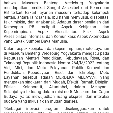
bahwa Museum Benteng Vredeburg Yogyakarta
mendapatkan predikat Sangat Aksesibel dari Kemenpan
RB terkait
terkait layanan museum terhadap kelompok
rentan, antara lain: lansia, ibu hamil menyusui, disabilitas,
fakir miskin, dan anak-anak. Adapun dasar penilaian dari
Kemenpan RB meliputi Aspek Kebijakan dan
Kepemimpinan; Aspek Aksesibilitas Fisik; Aspek
Aksesibilitas Informasi dan Komunikasi; Aspek Akomodasi
yang Layak; Sumber Daya Manusia.
Dalam aspek kebijakan dan kepemimpinan,
m
oto Layanan
di Museum Benteng Vredeburg Yogyakarta mengacu pada
Keputusan Menteri Pendidikan, Kebudayaan, Riset, dan
Teknologi Republik Indonesia Nomor 264/M/2022 tentang
Visi, Misi, dan Moto Pelayanan Publik Kementerian
Pendidikan, Kebudayaan, Riset, dan Teknologi. Moto
Layanan tersebut adalah MERDEKA MELAYANI, yang
merupakan singkatan dari ‘Mudah, Efektif, Ramah, Disiplin,
Efisien, Kolaboratif, Akuntabel, dalam Melayani’.
Selanjutnya tertuang dalam misi no 5 Museum dan Cagar
Budaya, yaitu: mewujudkan ruang ekspresi dan interaksi
budaya yang inklusif dan mudah diakses.
“Berbagai inovasi program diselenggarakan untuk