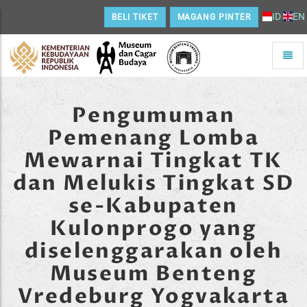
ID
EN
BELI TIKET
MAGANG PINTER
Toggle
naviga
Home
Pengumuman
Pemenang Lomba
Mewarnai Tingkat TK
dan Melukis Tingkat SD
se-Kabupaten
Kulonprogo yang
diselenggarakan oleh
Museum Benteng
Vredeburg Yogvakarta