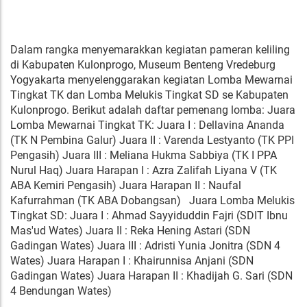
Dalam rangka menyemarakkan kegiatan pameran keliling
di Kabupaten Kulonprogo, Museum Benteng Vredeburg
Yogyakarta menyelenggarakan kegiatan Lomba Mewarnai
Tingkat TK dan Lomba Melukis Tingkat SD se Kabupaten
Kulonprogo. Berikut adalah daftar pemenang lomba: Juara
Lomba Mewarnai Tingkat TK: Juara I : Dellavina Ananda
(TK N Pembina Galur) Juara II : Varenda Lestyanto (TK PPI
Pengasih) Juara III : Meliana Hukma Sabbiya (TK I PPA
Nurul Haq) Juara Harapan I : Azra Zalifah Liyana V (TK
ABA Kemiri Pengasih) Juara Harapan II : Naufal
Kafurrahman (TK ABA Dobangsan) Juara Lomba Melukis
Tingkat SD: Juara I : Ahmad Sayyiduddin Fajri (SDIT Ibnu
Mas'ud Wates) Juara II : Reka Hening Astari (SDN
Gadingan Wates) Juara III : Adristi Yunia Jonitra (SDN 4
Wates) Juara Harapan I : Khairunnisa Anjani (SDN
Gadingan Wates) Juara Harapan II : Khadijah G. Sari (SDN
4 Bendungan Wates)