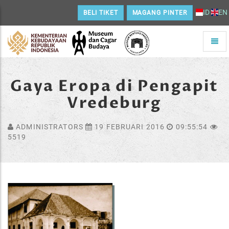
ID
EN
BELI TIKET
MAGANG PINTER
Toggle
naviga
Home
Gaya Eropa di Pengapit
Vredeburg
ADMINISTRATORS
19 FEBRUARI 2016
09:55:54
5519