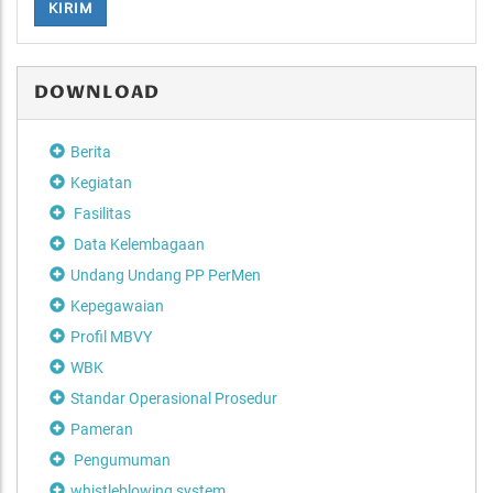
KIRIM
DOWNLOAD
Berita
Kegiatan
Fasilitas
Data Kelembagaan
Undang Undang PP PerMen
Kepegawaian
Profil MBVY
WBK
Standar Operasional Prosedur
Pameran
Pengumuman
whistleblowing system