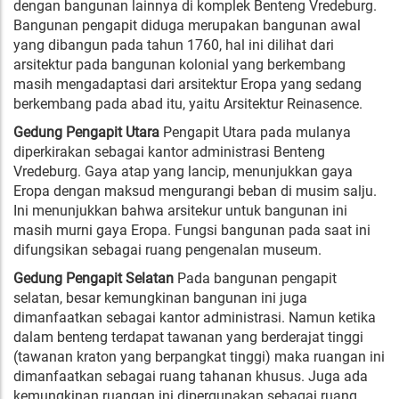
dengan bangunan lainnya di komplek Benteng Vredeburg.
Bangunan pengapit diduga merupakan bangunan awal
yang dibangun pada tahun 1760, hal ini dilihat dari
arsitektur pada bangunan kolonial yang berkembang
masih mengadaptasi dari arsitektur Eropa yang sedang
berkembang pada abad itu, yaitu Arsitektur Reinasence.
Gedung
P
engapit
U
tara
Pengapit Utara pada mulanya
diperkirakan sebagai kantor administrasi Benteng
Vredeburg. Gaya atap yang lancip, menunjukkan gaya
Eropa dengan maksud mengurangi beban di musim salju.
Ini menunjukkan bahwa arsitekur untuk bangunan ini
masih murni gaya Eropa. Fungsi bangunan pada saat ini
difungsikan sebagai ruang pengenalan museum.
Gedung
P
engapit
S
elatan
Pada bangunan pengapit
selatan, besar kemungkinan bangunan ini juga
dimanfaatkan sebagai kantor administrasi. Namun ketika
dalam benteng terdapat tawanan yang berderajat tinggi
(tawanan kraton yang berpangkat tinggi) maka ruangan ini
dimanfaatkan sebagai ruang tahanan khusus. Juga ada
kemungkinan ruangan ini dipergunakan sebagai ruang