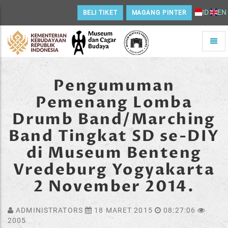
ID
EN
BELI TIKET
MAGANG PINTER
Toggle
naviga
Home
Pengumuman
Pemenang Lomba
Drumb Band/Marching
Band Tingkat SD se-DIY
di Museum Benteng
Vredeburg Yogyakarta
2 November 2014.
ADMINISTRATORS
18 MARET 2015
08:27:06
2005