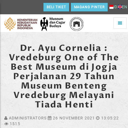
ID
EN
BELI TIKET
MAGANG PINTER
Toggle
naviga
Home
Dr. Ayu Cornelia :
Vredeburg One of The
Best Museum di Jogja
Perjalanan 29 Tahun
Museum Benteng
Vredeburg Melayani
Tiada Henti
ADMINISTRATORS
26 NOVEMBER 2021
13:05:22
1515