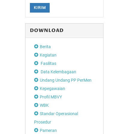
KIRIM
DOWNLOAD
Berita
Kegiatan
Fasilitas
Data Kelembagaan
Undang Undang PP PerMen
Kepegawaian
Profil MBVY
WBK
Standar Operasional
Prosedur
Pameran