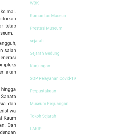
WBK
ksimal.
Komunitas Museum
ndorkan
r tetap
Prestasi Museum
useum.
sejarah
angguh,
n salah
Sejarah Gedung
enerasi
ompleks
Kunjungan
er akan
SOP Pelayanan Covid-19
 hingga
Perpustakaan
 Sanata
sia dan
Museum Perjuangan
ristiwa
Tokoh Sejarah
gai Kaum
aan. Dan
LAKIP
 dengan