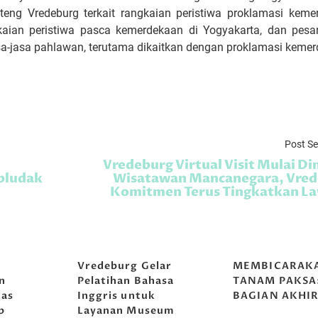
teng Vredeburg terkait rangkaian peristiwa proklamasi keme
ngkaian peristiwa pasca kemerdekaan di Yogyakarta, dan pesa
a-jasa pahlawan, terutama dikaitkan dengan proklamasi kemer
Post S
Vredeburg Virtual Visit Mulai Di
mbludak
Wisatawan Mancanegara, Vred
Komitmen Terus Tingkatkan L
g
Vredeburg Gelar
MEMBICARAK
n
Pelatihan Bahasa
TANAM PAKSA
tas
Inggris untuk
BAGIAN AKHI
p
Layanan Museum