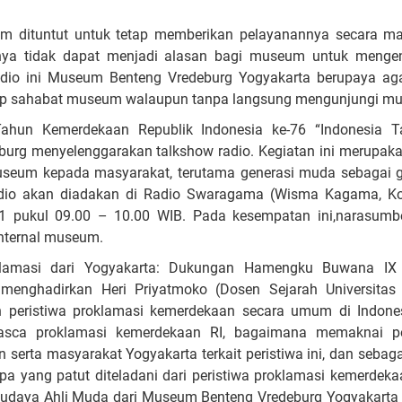
m dituntut untuk tetap memberikan pelayanannya secara ma
nya tidak dapat menjadi alasan bagi museum untuk menge
Radio ini Museum Benteng Vredeburg Yogyakarta berupaya aga
p sahabat museum walaupun tanpa langsung mengunjungi m
ahun Kemerdekaan Republik Indonesia ke-76 “Indonesia T
urg menyelenggarakan talkshow radio. Kegiatan ini merupaka
museum kepada masyarakat, terutama generasi muda sebagai g
adio akan diadakan di Radio Swaragama (Wisma Kagama, K
1 pukul 09.00 – 10.00 WIB. Pada kesempatan ini,narasumb
internal museum.
lamasi dari Yogyakarta: Dukungan Hamengku Buwana IX
 menghadirkan Heri Priyatmoko (Dosen Sejarah Universitas
 peristiwa proklamasi kemerdekaan secara umum di Indone
pasca proklamasi kemerdekaan RI, bagaimana memaknai pe
serta masyarakat Yogyakarta terkait peristiwa ini, dan seba
apa yang patut diteladani dari peristiwa proklamasi kemerdek
 Budaya Ahli Muda dari Museum Benteng Vredeburg Yogyakarta