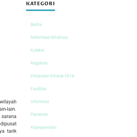
KATEGORI
Berita
Reformasi Birokrasi
Koleksi
Kegiatan
Perjanjian Kinerja 2018
Fasilitas
wilayah
Informasi
in-lain.
Pameran
 sarana
 dipusat
Kepegawaian
a tarik