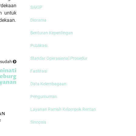
rdekaan
SAKIP
n untuk
dekaan.
Diorama
Benturan Kepentingan
Publikasi
Standar Operasional Prosedur
esudah
minati
Fasilitasi
eburg
ayanan
Data Kelembagaan
Pengumuman
Layanan Ramah Kelompok Rentan
AN
MEMBICARAKAN
:
TANAM PAKSA
Sinopsis
R
(Part 2)