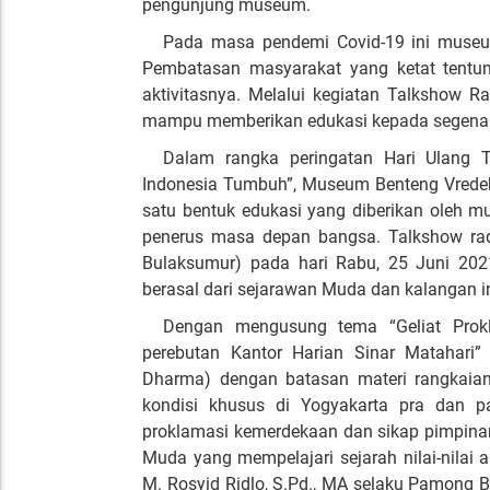
pengunjung museum.
Pada masa pendemi Covid-19 ini museu
Pembatasan masyarakat yang ketat tentu
aktivitasnya. Melalui kegiatan Talkshow 
mampu memberikan edukasi kepada segena
Dalam rangka peringatan Hari Ulang T
Indonesia Tumbuh”, Museum Benteng Vredeb
satu bentuk edukasi yang diberikan oleh 
penerus masa depan bangsa. Talkshow r
Bulaksumur) pada hari Rabu, 25 Juni 202
berasal dari sejarawan Muda dan kalangan 
Dengan mengusung tema “Geliat Prok
perebutan Kantor Harian Sinar Matahari”
Dharma) dengan batasan materi rangkaian
kondisi khusus di Yogyakarta pra dan 
proklamasi kemerdekaan dan sikap pimpinan 
Muda yang mempelajari sejarah nilai-nilai 
M. Rosyid Ridlo, S.Pd., MA selaku Pamong