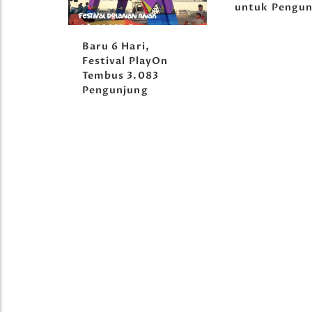
untuk Pengun
orong
Baru 6 Hari,
tival
Festival PlayOn
Tembus 3.083
Pengunjung