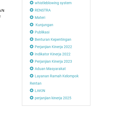
whistleblowing system
AN
MEMBICARAKAN
RENSTRA
:
TANAM PAKSA
Materi
R
(Part 2)
Kunjungan
Publikasi
Benturan Kepentingan
Perjanjian Kinerja 2022
Disdikbud Soro
Apresiasi Festiv
Indikator Kinerja 2022
Playon
Perjanjian Kinerja 2023
Aduan Masyarakat
Layanan Ramah Kelompok
Rentan
LAKIN
perjanjian kinerja 2025