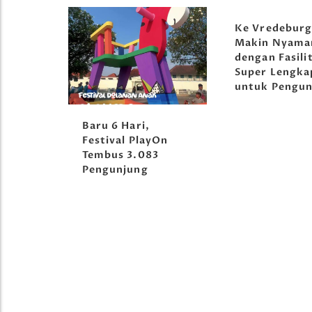
Ke Vredebur
Makin Nyama
dengan Fasili
Super Lengka
untuk Pengun
orong
Baru 6 Hari,
tival
Festival PlayOn
Tembus 3.083
Pengunjung