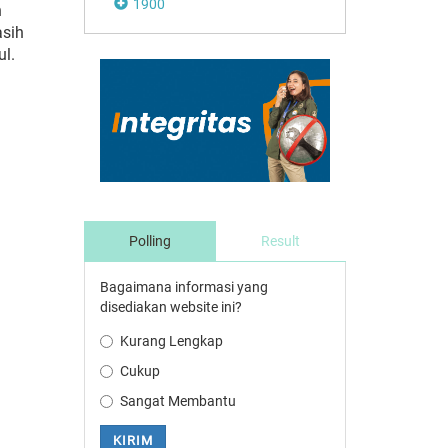
1900
n
asih
l.
Polling
Result
Bagaimana informasi yang
disediakan website ini?
Kurang Lengkap
Cukup
Sangat Membantu
KIRIM