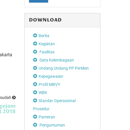
DOWNLOAD
Berita
Kegiatan
Fasilitas
akarta
Data Kelembagaan
Undang Undang PP PerMen
Kepegawaian
Profil MBVY
WBK
esudah
Standar Operasional
gejam
Prosedur
t 2018
Pameran
Pengumuman