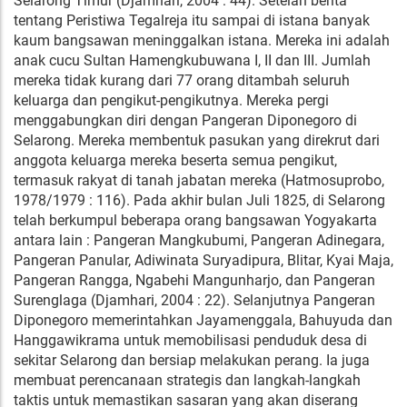
Selarong Timur (Djamhari, 2004 : 44). Setelah berita
tentang Peristiwa Tegalreja itu sampai di istana banyak
kaum bangsawan meninggalkan istana. Mereka ini adalah
anak cucu Sultan Hamengkubuwana I, II dan III. Jumlah
mereka tidak kurang dari 77 orang ditambah seluruh
keluarga dan pengikut-pengikutnya. Mereka pergi
menggabungkan diri dengan Pangeran Diponegoro di
Selarong. Mereka membentuk pasukan yang direkrut dari
anggota keluarga mereka beserta semua pengikut,
termasuk rakyat di tanah jabatan mereka (Hatmosuprobo,
1978/1979 : 116). Pada akhir bulan Juli 1825, di Selarong
telah berkumpul beberapa orang bangsawan Yogyakarta
antara lain : Pangeran Mangkubumi, Pangeran Adinegara,
Pangeran Panular, Adiwinata Suryadipura, Blitar, Kyai Maja,
Pangeran Rangga, Ngabehi Mangunharjo, dan Pangeran
Surenglaga (Djamhari, 2004 : 22). Selanjutnya Pangeran
Diponegoro memerintahkan Jayamenggala, Bahuyuda dan
Hanggawikrama untuk memobilisasi penduduk desa di
sekitar Selarong dan bersiap melakukan perang. Ia juga
membuat perencanaan strategis dan langkah-langkah
taktis untuk memastikan sasaran yang akan diserang