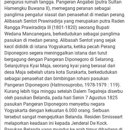
pengurus rumah tangga. Pangeran Angabei (putra Sultan
Hamengku Buwana II), memegang peranan sebagai
panglima pengatur siasat dan penasehat di medan perang.
Alibasah Sentot Prawiradirja yang merupakan putra Raden
Rangga Prawiradirja III (1801-1820) seorang Bupati
Wedana Mancanegara, berkedudukan sebagai panglima
pasukan di medan perang. Alibasah Sentot yang sejak
kecil dididik di istana Yogyakarta, ketika pecah Perang
Diponegoro segera meninggalkan istana dan turut
bergagung dengan Pangeran Diponegoro di Selarong.
Selanjutnya Kyai Maja, seorang kyai yang berasal dari
desa Maja sebelah utara kota Surakarta, berkedudukan
sebagai penasehat dan bimbingan rohani pasukan
Pangeran Diponegoro (Hatmosuprobo, 1978-1979 : 119).
Kurang lebih tiga minggu setelah Dalem Tegalreja diserbu
oleh pasukan Belanda, pada hari Senin 7 Agustus 1825
pasukan Pangeran Diponegoro menyerbu negara
Yogyakarta dengan kekuatan 6.000 orang. Serbuan
tersebut sangat mengejutkan Belanda. Residen Smisseart
melaporkan keadaan ini kepada Jenderal De Kock.
Pasukan Belanda yang mundur ke arah timur dihadang di