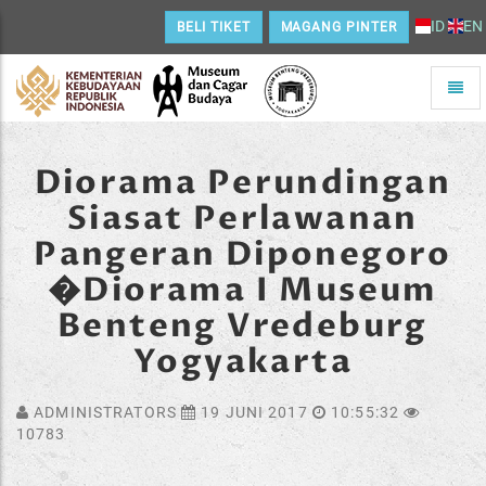
ID
EN
BELI TIKET
MAGANG PINTER
Toggle
naviga
Home
Diorama Perundingan
Siasat Perlawanan
Pangeran Diponegoro
�Diorama I Museum
Benteng Vredeburg
Yogyakarta
ADMINISTRATORS
19 JUNI 2017
10:55:32
10783