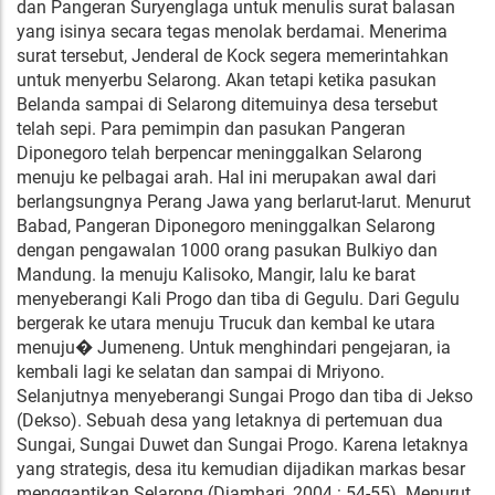
dan Pangeran Suryenglaga untuk menulis surat balasan
yang isinya secara tegas menolak berdamai. Menerima
surat tersebut, Jenderal de Kock segera memerintahkan
untuk menyerbu Selarong. Akan tetapi ketika pasukan
Belanda sampai di Selarong ditemuinya desa tersebut
telah sepi. Para pemimpin dan pasukan Pangeran
Diponegoro telah berpencar meninggalkan Selarong
menuju ke pelbagai arah. Hal ini merupakan awal dari
berlangsungnya Perang Jawa yang berlarut-larut. Menurut
Babad, Pangeran Diponegoro meninggalkan Selarong
dengan pengawalan 1000 orang pasukan Bulkiyo dan
Mandung. Ia menuju Kalisoko, Mangir, lalu ke barat
menyeberangi Kali Progo dan tiba di Gegulu. Dari Gegulu
bergerak ke utara menuju Trucuk dan kembal ke utara
menuju� Jumeneng. Untuk menghindari pengejaran, ia
kembali lagi ke selatan dan sampai di Mriyono.
Selanjutnya menyeberangi Sungai Progo dan tiba di Jekso
(Dekso). Sebuah desa yang letaknya di pertemuan dua
Sungai, Sungai Duwet dan Sungai Progo. Karena letaknya
yang strategis, desa itu kemudian dijadikan markas besar
menggantikan Selarong (Djamhari, 2004 : 54-55). Menurut