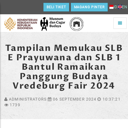
ID
EN
BELI TIKET
MAGANG PINTER
Toggle
naviga
Home
Tampilan Memukau SLB
E Prayuwana dan SLB 1
Bantul Ramaikan
Panggung Budaya
Vredeburg Fair 2024
ADMINISTRATORS
06 SEPTEMBER 2024
10:37:21
1739