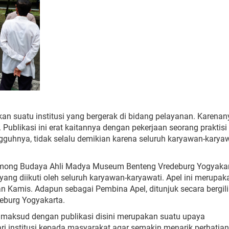
 suatu institusi yang bergerak di bidang pelayanan. Karenan
 Publikasi ini erat kaitannya dengan pekerjaan seorang praktisi
guhnya, tidak selalu demikian karena seluruh karyawan-karyaw
among Budaya Ahli Madya Museum Benteng Vredeburg Yogyakar
ang diikuti oleh seluruh karyawan-karyawati. Apel ini merupak
an Kamis. Adapun sebagai Pembina Apel, ditunjuk secara bergil
eburg Yogyakarta.
imaksud dengan publikasi disini merupakan suatu upaya
ari institusi kepada masyarakat agar semakin menarik perhatia