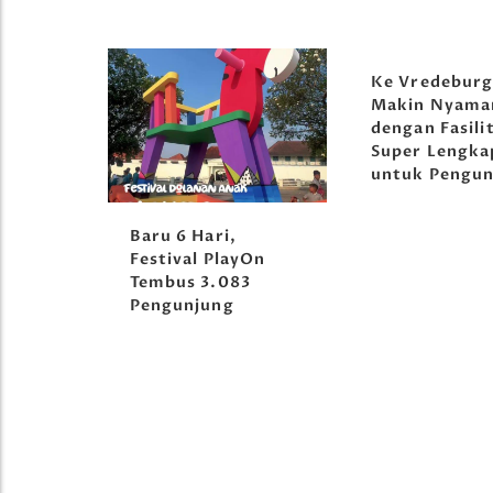
Ke Vredebur
Makin Nyama
dengan Fasili
Super Lengka
untuk Pengun
orong
Baru 6 Hari,
tival
Festival PlayOn
Tembus 3.083
Pengunjung