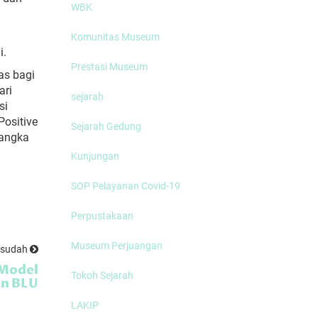
WBK
Komunitas Museum
i.
Prestasi Museum
as bagi
ari
sejarah
si
ositive
Sejarah Gedung
jangka
Kunjungan
SOP Pelayanan Covid-19
Perpustakaan
Museum Perjuangan
esudah
 Model
Tokoh Sejarah
an BLU
LAKIP