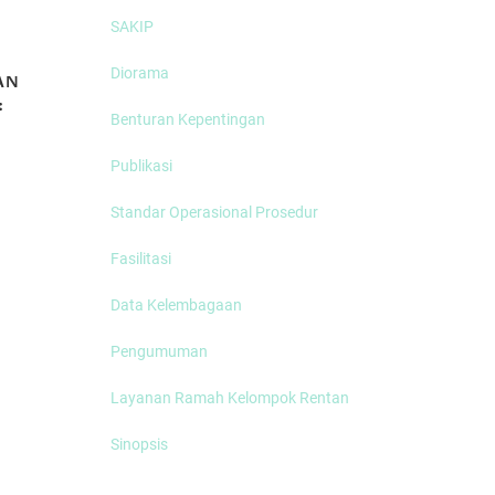
SAKIP
Diorama
AN
MEMBICARAKAN
:
TANAM PAKSA
Benturan Kepentingan
R
(Part 2)
Publikasi
Standar Operasional Prosedur
Disdikbud Soro
Fasilitasi
Apresiasi Festiv
Playon
Data Kelembagaan
Pengumuman
Layanan Ramah Kelompok Rentan
Sinopsis