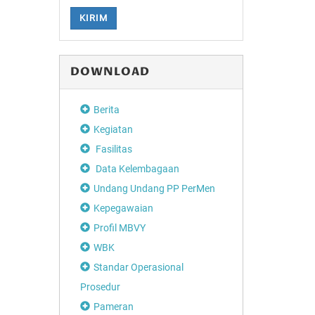
KIRIM
DOWNLOAD
Berita
Kegiatan
Fasilitas
Data Kelembagaan
Undang Undang PP PerMen
Kepegawaian
Profil MBVY
WBK
Standar Operasional
Prosedur
Pameran