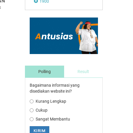
AN
1900
Disdikbud Sorong
Baru 6 Hari,
Apresiasi Festival
Festival PlayOn
Playon
Tembus 3.083
Pengunjung
Polling
Result
Bagaimana informasi yang
disediakan website ini?
Kurang Lengkap
Cukup
Sangat Membantu
KIRIM