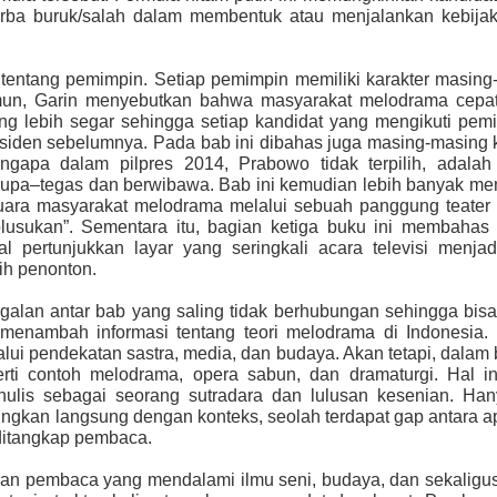
rba buruk/salah dalam membentuk atau menjalankan kebijak
entang pemimpin. Setiap pemimpin memiliki karakter masing
mun, Garin menyebutkan bahwa masyarakat melodrama cepa
g lebih segar sehingga setiap kandidat yang mengikuti pemi
siden sebelumnya. Pada bab ini dibahas juga masing-masing 
ngapa dalam pilpres 2014, Prabowo tidak terpilih, adalah
erupa–tegas dan berwibawa. Bab ini kemudian lebih banyak m
suara masyarakat melodrama melalui sebuah panggung teater
“blusukan”. Sementara itu, bagian ketiga buku ini membahas
 pertunjukkan layar yang seringkali acara televisi menjad
aih penonton.
galan antar bab yang saling tidak berhubungan sehingga bis
menambah informasi tentang teori melodrama di Indonesia. 
i pendekatan sastra, media, dan budaya. Akan tetapi, dalam 
rti contoh melodrama, opera sabun, dan dramaturgi. Hal in
nulis sebagai seorang sutradara dan lulusan kesenian. Han
ubungkan langsung dengan konteks, seolah terdapat gap antara 
 ditangkap pembaca.
gan pembaca yang mendalami ilmu seni, budaya, dan sekaligus 