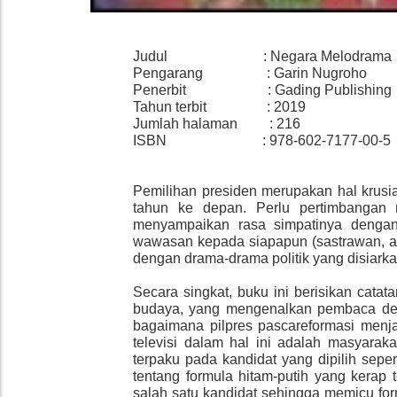
Judul : Negara Melodrama
Pengarang : Garin Nugroho
Penerbit : Gading Publishing
Tahun terbit : 2019
Jumlah halaman : 216
ISBN :
978-602-7177-00-5
Pemilihan presiden merupakan hal krus
tahun ke depan. Perlu pertimbangan 
menyampaikan rasa simpatinya dengan
wawasan kepada siapapun (sastrawan, an
dengan drama-drama politik yang disiarka
Secara singkat, buku ini berisikan catat
budaya, yang mengenalkan pembaca de
bagaimana pilpres pascareformasi men
televisi dalam hal ini adalah masyaraka
terpaku pada kandidat yang dipilih seper
tentang formula hitam-putih yang kerap t
salah satu kandidat sehingga memicu form