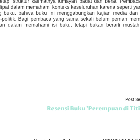
etapi struktur kalimatnya lumayan padat dan berat. Pemba
lipat dalam memahami konteks keseluruhan karena seperti ya
ng buku, bahwa buku ini menggabungkan kajian media dan
al-politik. Bagi pembaca yang sama sekali belum pernah memp
tan dalam memahami isi buku, tetapi bukan berarti mustahi
Post S
Resensi Buku 'Perempuan di Titi