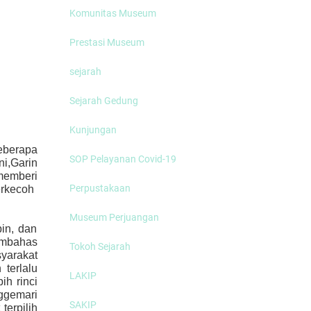
Komunitas Museum
Prestasi Museum
sejarah
Sejarah Gedung
Kunjungan
eberapa
SOP Pelayanan Covid-19
i,Garin
memberi
Perpustakaan
erkecoh
Museum Perjuangan
pin, dan
embahas
Tokoh Sejarah
yarakat
 terlalu
LAKIP
ih rinci
nggemari
SAKIP
terpilih