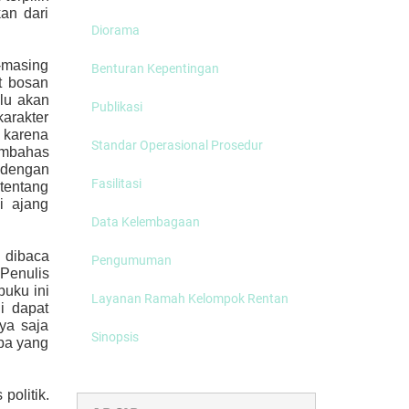
an dari
Diorama
-masing
Benturan Kepentingan
t bosan
lu akan
Publikasi
karakter
 karena
Standar Operasional Prosedur
embahas
 dengan
Fasilitasi
 tentang
i ajang
Data Kelembagaan
a dibaca
Pengumuman
Penulis
buku ini
Layanan Ramah Kelompok Rentan
i dapat
ya saja
Sinopsis
apa yang
politik.