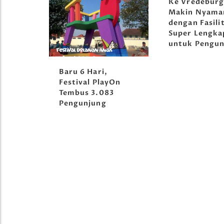
Ke Vredeburg
Vredeburg Ge
Makin Nyaman
Pelatihan Bah
dengan Fasilitas
Inggris untuk
Super Lengkap
Layanan Mus
untuk Pengunjung
yOn
3