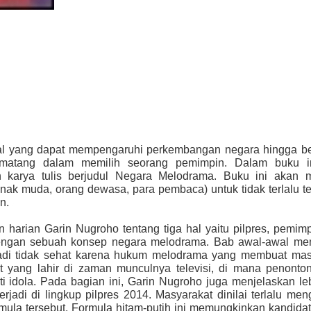
ial yang dapat mempengaruhi perkembangan negara hingga b
matang dalam memilih seorang pemimpin. Dalam buku in
 karya tulis berjudul Negara Melodrama. Buku ini akan 
ak muda, orang dewasa, para pembaca) untuk tidak terlalu t
n.
an harian Garin Nugroho tentang tiga hal yaitu pilpres, pemim
ngan sebuah konsep negara melodrama. Bab awal-awal m
jadi tidak sehat karena hukum melodrama yang membuat mas
t yang lahir di zaman munculnya televisi, di mana penonton
ti idola. Pada bagian ini, Garin Nugroho juga menjelaskan leb
erjadi di lingkup pilpres 2014. Masyarakat dinilai terlalu me
ula tersebut. Formula hitam-putih ini memungkinkan kandidat 