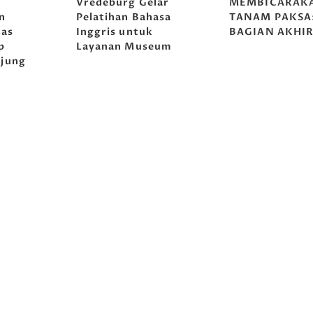
lar
MEMBICARAKAN
MEMBICARAK
asa
TANAM PAKSA:
TANAM PAKSA
BAGIAN AKHIR
(Part 2)
eum