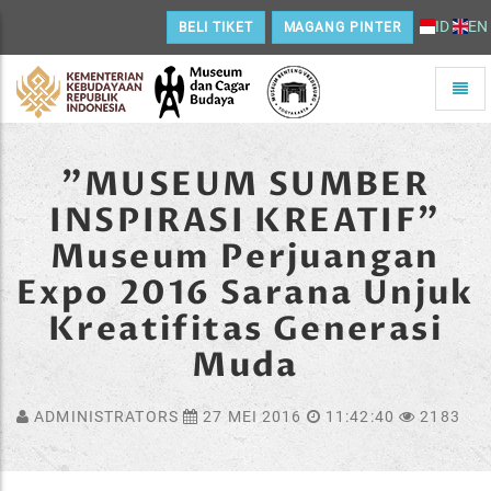
ID
EN
BELI TIKET
MAGANG PINTER
Toggle
naviga
Home
"MUSEUM SUMBER
INSPIRASI KREATIF"
Museum Perjuangan
Expo 2016 Sarana Unjuk
Kreatifitas Generasi
Muda
ADMINISTRATORS
27 MEI 2016
11:42:40
2183