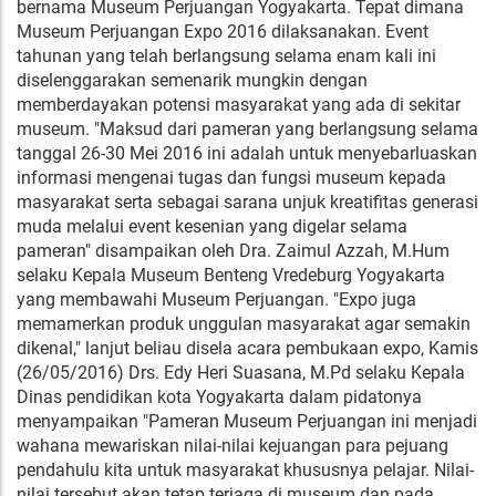
bernama Museum Perjuangan Yogyakarta. Tepat dimana
Museum Perjuangan Expo 2016 dilaksanakan. Event
tahunan yang telah berlangsung selama enam kali ini
diselenggarakan semenarik mungkin dengan
memberdayakan potensi masyarakat yang ada di sekitar
museum. "Maksud dari pameran yang berlangsung selama
tanggal 26-30 Mei 2016 ini adalah untuk menyebarluaskan
informasi mengenai tugas dan fungsi museum kepada
masyarakat serta sebagai sarana unjuk kreatifitas generasi
muda melalui event kesenian yang digelar selama
pameran" disampaikan oleh Dra. Zaimul Azzah, M.Hum
selaku Kepala Museum Benteng Vredeburg Yogyakarta
yang membawahi Museum Perjuangan. "Expo juga
memamerkan produk unggulan masyarakat agar semakin
dikenal," lanjut beliau disela acara pembukaan expo, Kamis
(26/05/2016) Drs. Edy Heri Suasana, M.Pd selaku Kepala
Dinas pendidikan kota Yogyakarta dalam pidatonya
menyampaikan "Pameran Museum Perjuangan ini menjadi
wahana mewariskan nilai-nilai kejuangan para pejuang
pendahulu kita untuk masyarakat khususnya pelajar. Nilai-
nilai tersebut akan tetap terjaga di museum dan pada