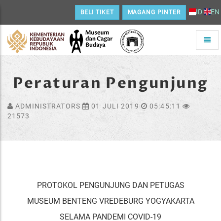
ID
EN
BELI TIKET
MAGANG PINTER
Toggle
naviga
Home
Peraturan Pengunjung
ADMINISTRATORS
01 JULI 2019
05:45:11
21573
PROTOKOL PENGUNJUNG DAN PETUGAS
MUSEUM BENTENG VREDEBURG YOGYAKARTA
SELAMA PANDEMI COVID-19