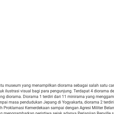
tu museum yang menampilkan diorama sebagai salah satu ca
k ilustrasi visual bagi para pengunjung. Terdapat 4 diorama d
sing diorama. Diorama 1 terdiri dari 11 minirama yang mengga
mpai masa pendudukan Jepang di Yogyakarta, diorama 2 terdiri
 Proklamasi Kemerdekaan sampai dengan Agresi Militer Belan
ang menggambarkan peristiwa sejak adanya Perjanjian Renville 