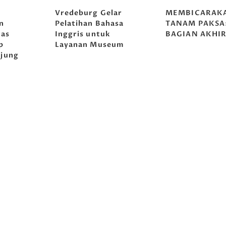
g
Vredeburg Gelar
MEMBICARAK
n
Pelatihan Bahasa
TANAM PAKSA
tas
Inggris untuk
BAGIAN AKHI
p
Layanan Museum
jung