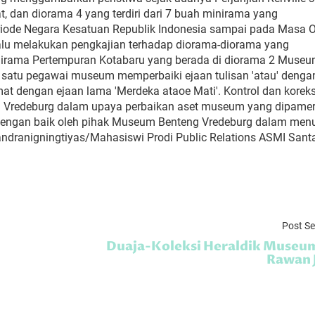
, dan diorama 4 yang terdiri dari 7 buah minirama yang
riode Negara Kesatuan Republik Indonesia sampai pada Masa 
alu melakukan pengkajian terhadap diorama-diorama yang
inirama Pertempuran Kotabaru yang berada di diorama 2 Muse
ah satu pegawai museum memperbaiki ejaan tulisan 'atau' denga
mat dengan ejaan lama 'Merdeka ataoe Mati'. Kontrol dan koreks
g Vredeburg dalam upaya perbaikan aset museum yang dipame
ma dengan baik oleh pihak Museum Benteng Vredeburg dalam men
.Candranigningtiyas/Mahasiswi Prodi Public Relations ASMI Sant
Post S
Duaja-Koleksi Heraldik Museu
Rawan 