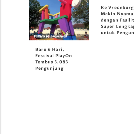
Ke Vredebur
Makin Nyama
dengan Fasili
Super Lengka
untuk Pengun
orong
Baru 6 Hari,
tival
Festival PlayOn
Tembus 3.083
Pengunjung