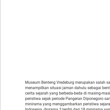
Museum Benteng Vredeburg merupakan salah sa
menampilkan situasi jaman dahulu sebagai bentu
cerita sejarah yang berbeda-beda di masing-ma
peristiwa sejak periode Pangeran Diponegoro sa
minirama yang menggambarkan peristiwa sejarah
Indonesia, diorama 3 terdiri dari 18 minirama y