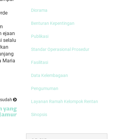
Diorama
Orde
Benturan Kepentingan
um
n ejaan
Publikasi
i selalu
rkan
Standar Operasional Prosedur
unjang
a Maria
Fasilitasi
Data Kelembagaan
Pengumuman
esudah
Layanan Ramah Kelompok Rentan
m yang
Jamur
Sinopsis