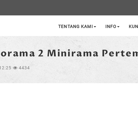
TENTANG KAMI
INFO
KU
Diorama 2 Minirama Pert
12:25
4434