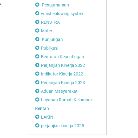
:
TANAM PAKSA
Pengumuman
R
(Part 2)
whistleblowing system
RENSTRA
Materi
Kunjungan
Disdikbud Soro
Apresiasi Festiv
Publikasi
Playon
Benturan Kepentingan
Perjanjian Kinerja 2022
Indikator Kinerja 2022
Perjanjian Kinerja 2023
Aduan Masyarakat
Layanan Ramah Kelompok
Rentan
LAKIN
perjanjian kinerja 2025