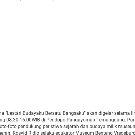
 "Lestari Budayaku Bersatu Bangsaku" akan digelar selama li
njung 08.30-16.00WIB di Pendopo Pangayoman Temanggung. Pa
a foto-foto pendukung peristiwa sejarah dan budaya milik museu
eran. Rosyid Ridlo selaku edukator Museum Benteng Vredebur