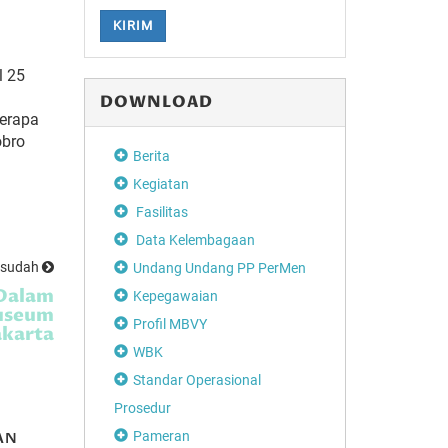
KIRIM
l 25
DOWNLOAD
berapa
obro
Berita
Kegiatan
Fasilitas
Data Kelembagaan
esudah
Undang Undang PP PerMen
 Dalam
Kepegawaian
Museum
Profil MBVY
akarta
WBK
Standar Operasional
Prosedur
Pameran
AN
MEMBICARAKAN