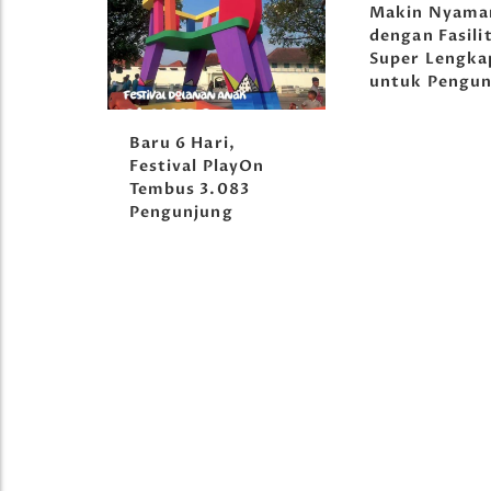
Makin Nyama
dengan Fasili
Super Lengka
untuk Pengun
orong
Baru 6 Hari,
tival
Festival PlayOn
Tembus 3.083
Pengunjung