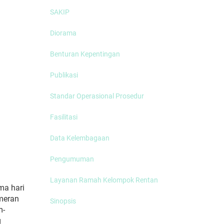
SAKIP
Diorama
Benturan Kepentingan
Publikasi
Standar Operasional Prosedur
Fasilitasi
Data Kelembagaan
Pengumuman
Layanan Ramah Kelompok Rentan
ma hari
meran
Sinopsis
m-
g