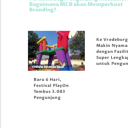
Bagaimana MCB akan Memperkuat
Branding?
Ke Vredebur
Makin Nyama
dengan Fasili
Super Lengka
untuk Pengun
orong
Baru 6 Hari,
tival
Festival PlayOn
Tembus 3.083
Pengunjung