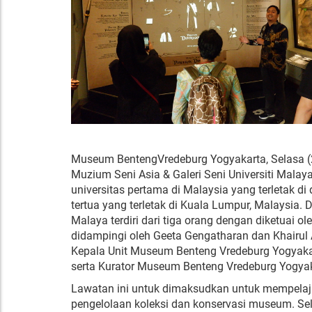
Museum BentengVredeburg Yogyakarta, Selasa 
Muzium
Seni
Asia &
Galeri
Seni
Universiti Malay
universitas
pertama di Malaysia yang terletak di
tertua yang terletak di Kuala Lumpur, Malaysia.
D
Malaya
terdiri
dari
tiga orang dengan
diketuai
ol
didampingi oleh Geeta Gengatharan dan Khairul
Kepala Unit Museum Benteng
Vredeburg Yogyaka
serta
Kurator Museum Benteng
Vredeburg Yogya
Lawatan
ini
untuk
dimaksudkan
untuk
mempelaj
pengelolaan
koleksi
dan
konservasi museum.
Se