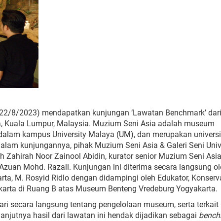
(22/8/2023) mendapatkan
kunjungan ‘Lawatan Benchmark’ dar
a, Kuala Lumpur, Malaysia. Muzium
Seni Asia adalah museum
 dalam
kampus University Malaya (UM), dan
merupakan universi
alam
kunjungannya,
pihak
Muzium
Seni Asia &
Galeri
Seni
Univ
eh
Zahirah Noor Zainool Abidin
,
kurator senior Muzium Seni Asia
 Azuan Mohd. Razali
. Kunjungan
ini
diterima
secara
langsung
ol
rta, M. Rosyid
Ridlo
dengan
didampingi
oleh
Edukator, Konserva
karta
di Ruang B atas Museum Benteng Vredeburg Yogyakarta.
ari
secara
langsung
tentang
pengelolaan museum, serta
terkait
lanjutnya
hasil
dari
lawatan
ini
hendak
dijadikan
sebagai
bench