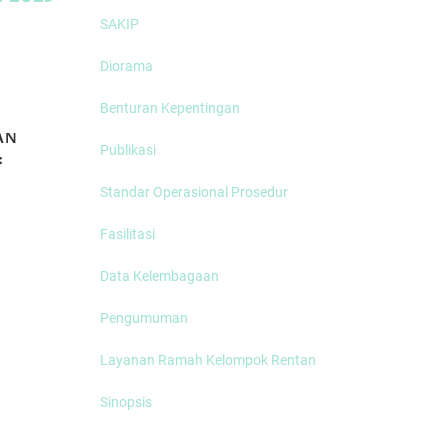
SAKIP
Diorama
Benturan Kepentingan
AN
MEMBICARAKAN
Publikasi
:
TANAM PAKSA
R
(Part 2)
Standar Operasional Prosedur
Fasilitasi
Data Kelembagaan
Disdikbud Soro
Apresiasi Festiv
Pengumuman
Playon
Layanan Ramah Kelompok Rentan
Sinopsis