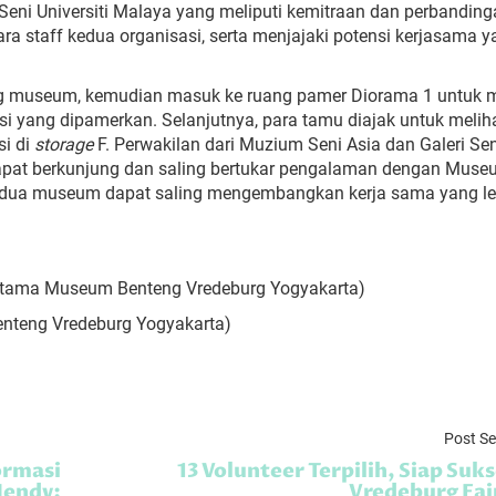
Seni
Universiti Malaya yang meliputi
kemitraan
dan
perbanding
ara staff kedua
organisasi, serta
menjaja
k
i
potensi
kerjasama y
ing museum, kemudian
masuk
ke
ruang pamer
Diorama
1 untuk m
si yang dipamerkan. Selanjutnya, para tamu diajak untuk melih
si di
storage
F. Perwakilan dari
Muzium Seni Asia dan Galeri Sen
apat berkunjung dan saling bertukar pengalaman dengan Mus
kedua museum dapat saling mengembangkan kerja sama yang le
Pertama Museum Benteng Vredeburg Yogyakarta)
Benteng Vredeburg Yogyakarta)
Post S
ormasi
13 Volunteer Terpilih, Siap Suk
Hendy:
Vredeburg Fai