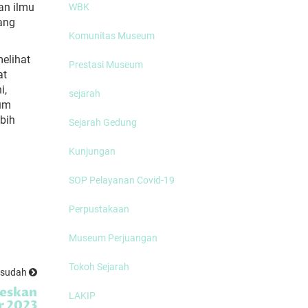
an
ilmu
WBK
ang
Komunitas Museum
elihat
Prestasi Museum
at
i,
sejarah
eum
bih
Sejarah Gedung
Kunjungan
SOP Pelayanan Covid-19
Perpustakaan
Museum Perjuangan
Tokoh Sejarah
esudah
seskan
LAKIP
r 2023