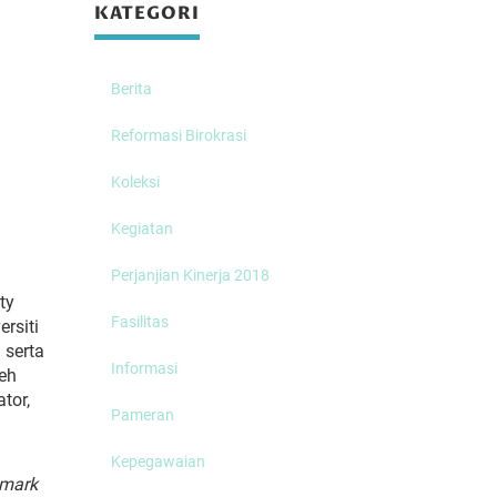
KATEGORI
Berita
Reformasi Birokrasi
Koleksi
Kegiatan
i
Perjanjian Kinerja 2018
ty
Fasilitas
ersiti
 serta
Informasi
eh
tor,
Pameran
Kepegawaian
mark