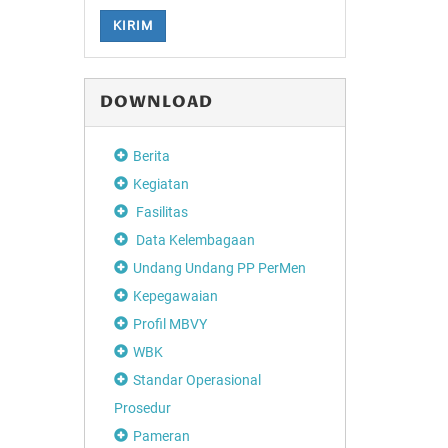
KIRIM
DOWNLOAD
Berita
Kegiatan
Fasilitas
Data Kelembagaan
Undang Undang PP PerMen
Kepegawaian
Profil MBVY
WBK
Standar Operasional
Prosedur
Pameran