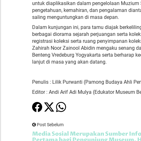
untuk
diaplikasikan
dalam
pengelolaan
Muzium
pengetahuan, kemahiran, dan
pengalaman
diant
saling
menguntungkan di masa
depan.
Dalam
kunjungan
ini, para
tamu
diajak
berkelil
berbagai diorama sejarah perjuangan serta kolek
registrasi koleksi serta ruang penyimpanan kolek
Zahirah Noor Zainool Abidin mengaku senang d
Benteng Vredeburg Yogyakarta serta berharap 
lanjut di masa yang akan datang.
Penulis : Lilik Purwanti (Pamong Budaya Ahli 
Editor : Andi Arif Adi Mulya (Edukator Museum 
Post Sebelum
Media Sosial Merupakan Sumber Inf
Pertama bagi Pengunjung Museum, 