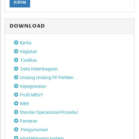
KIRIM
DOWNLOAD
Berita
Kegiatan
Fasilitas
Data Kelembagaan
Undang Undang PP PerMen
Kepegawaian
Profil MBVY
WBK
Standar Operasional Prosedur
Pameran
Pengumuman
whistleblowing system