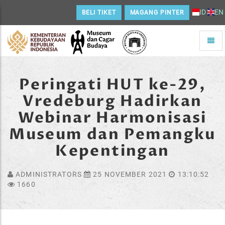
ID
EN
BELI TIKET
MAGANG PINTER
Toggle
naviga
Home
Peringati HUT ke-29,
Vredeburg Hadirkan
Webinar Harmonisasi
Museum dan Pemangku
Kepentingan
ADMINISTRATORS
25 NOVEMBER 2021
13:10:52
1660