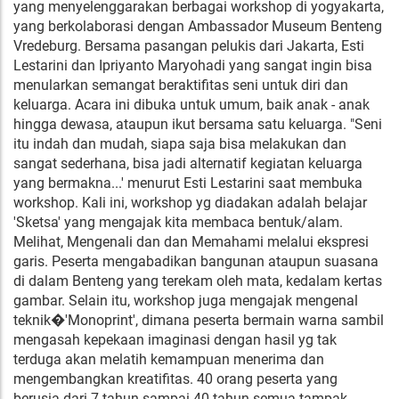
yang menyelenggarakan berbagai workshop di yogyakarta,
yang berkolaborasi dengan Ambassador Museum Benteng
Vredeburg. Bersama pasangan pelukis dari Jakarta, Esti
Lestarini dan Ipriyanto Maryohadi yang sangat ingin bisa
menularkan semangat beraktifitas seni untuk diri dan
keluarga. Acara ini dibuka untuk umum, baik anak - anak
hingga dewasa, ataupun ikut bersama satu keluarga. "Seni
itu indah dan mudah, siapa saja bisa melakukan dan
sangat sederhana, bisa jadi alternatif kegiatan keluarga
yang bermakna...' menurut Esti Lestarini saat membuka
workshop. Kali ini, workshop yg diadakan adalah belajar
'Sketsa' yang mengajak kita membaca bentuk/alam.
Melihat, Mengenali dan dan Memahami melalui ekspresi
garis. Peserta mengabadikan bangunan ataupun suasana
di dalam Benteng yang terekam oleh mata, kedalam kertas
gambar. Selain itu, workshop juga mengajak mengenal
teknik�'Monoprint', dimana peserta bermain warna sambil
mengasah kepekaan imaginasi dengan hasil yg tak
terduga akan melatih kemampuan menerima dan
mengembangkan kreatifitas. 40 orang peserta yang
berusia dari 7 tahun sampai 40 tahun semua tampak