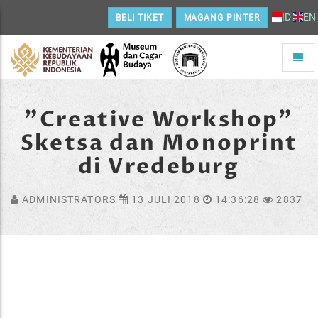
ID
EN
BELI TIKET
MAGANG PINTER
Toggle
naviga
Home
"Creative Workshop"
Sketsa dan Monoprint
di Vredeburg
ADMINISTRATORS
13 JULI 2018
14:36:28
2837