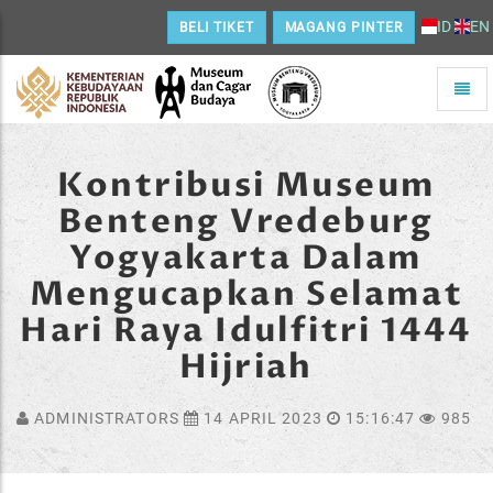
ID
EN
BELI TIKET
MAGANG PINTER
Toggle
naviga
Home
Kontribusi Museum
Benteng Vredeburg
Yogyakarta Dalam
Mengucapkan Selamat
Hari Raya Idulfitri 1444
Hijriah
ADMINISTRATORS
14 APRIL 2023
15:16:47
985