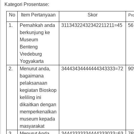
Kategori Prosentase:
No
Item Pertanyaan
Skor
Pr
1.
Pernahkah anda
31134322432342211211=45
56
berkunjung ke
Museum
Benteng
Vredeburg
Yogyakarta
2.
Menurut anda,
34443434444444343333=72
9
bagaimana
pelaksanaan
kegiatan Bioskop
keliling ini
dikaitkan dengan
memperkenalkan
museum kepada
masyarakat
3.
Menurut Anda,
34443333334444333033=63
7