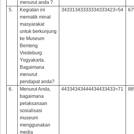
menurut anda ?
5.
Kegiatan ini
34331343333334333423=54
6
mematik minat
masyarakat
untuk berkunjung
ke Museum
Benteng
Vredeburg
Yogyakarta.
Bagaimana
menurut
pendapat anda?
6.
Menurut Anda,
44334343444434433433=71
8
bagaimana
pelaksanaan
sosialisasi
museum
menggunakan
media