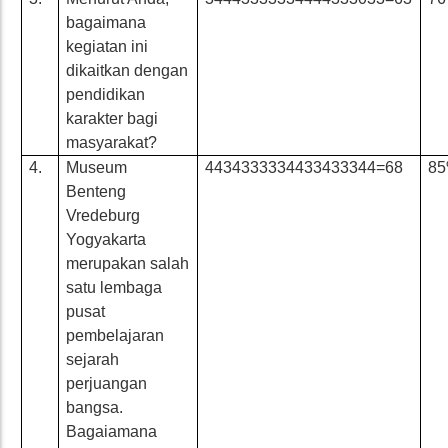
bagaimana
kegiatan ini
dikaitkan dengan
pendidikan
karakter bagi
masyarakat?
4.
Museum
4434333334433433344=68
8
Benteng
Vredeburg
Yogyakarta
merupakan salah
satu lembaga
pusat
pembelajaran
sejarah
perjuangan
bangsa.
Bagaiamana