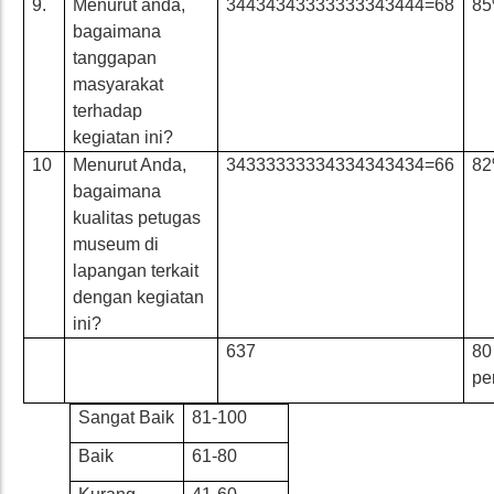
9.
Menurut anda,
34434343333333343444=68
8
bagaimana
tanggapan
masyarakat
terhadap
kegiatan ini?
10
Menurut Anda,
34333333334334343434=66
8
bagaimana
kualitas petugas
museum di
lapangan terkait
dengan kegiatan
ini?
637
80
pe
Sangat Baik
81-100
Baik
61-80