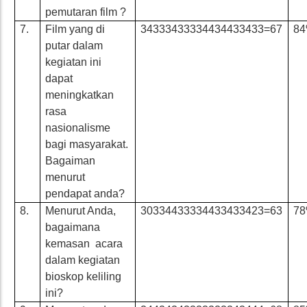
pemutaran film ?
7.
Film yang di
34333433334434433433=67
8
putar dalam
kegiatan ini
dapat
meningkatkan
rasa
nasionalisme
bagi masyarakat.
Bagaiman
menurut
pendapat anda?
8.
Menurut Anda,
30334433334433433423=63
7
bagaimana
kemasan acara
dalam kegiatan
bioskop keliling
ini?