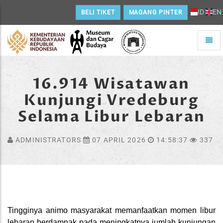
ID
EN
BELI TIKET
MAGANG PINTER
Toggle
naviga
Home
16.914 Wisatawan
Kunjungi Vredeburg
Selama Libur Lebaran
ADMINISTRATORS
07 APRIL 2026
14:58:37
337
Tingginya animo masyarakat memanfaatkan momen libur
lebaran berdampak pada meningkatnya jumlah kunjungan