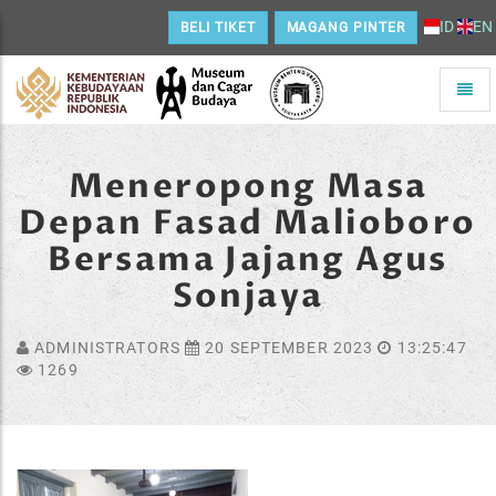
ID
EN
BELI TIKET
MAGANG PINTER
Toggle
naviga
Home
Meneropong Masa
Depan Fasad Malioboro
Bersama Jajang Agus
Sonjaya
ADMINISTRATORS
20 SEPTEMBER 2023
13:25:47
1269