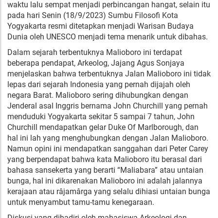
waktu lalu sempat menjadi perbincangan hangat, selain itu
pada hari Senin (18/9/2023) Sumbu Filosofi Kota
Yogyakarta resmi ditetapkan menjadi Warisan Budaya
Dunia oleh UNESCO menjadi tema menarik untuk dibahas.
Dalam sejarah terbentuknya Malioboro ini terdapat
beberapa pendapat, Arkeolog, Jajang Agus Sonjaya
menjelaskan bahwa terbentuknya Jalan Malioboro ini tidak
lepas dari sejarah Indonesia yang pernah dijajah oleh
negara Barat. Malioboro sering dihubungkan dengan
Jenderal asal Inggris bernama John Churchill yang pernah
menduduki Yogyakarta sekitar 5 sampai 7 tahun, John
Churchill mendapatkan gelar Duke Of Marlborough, dan
hal ini lah yang menghubungkan dengan Jalan Malioboro.
Namun opini ini mendapatkan sanggahan dari Peter Carey
yang berpendapat bahwa kata Malioboro itu berasal dari
bahasa sansekerta yang berarti “Maliabara” atau untaian
bunga, hal ini dikarenakan Malioboro ini adalah jalannya
kerajaan atau râjamârga yang selalu dihiasi untaian bunga
untuk menyambut tamu-tamu kenegaraan.
Diskusi yang dihadiri oleh mahasiswa Arkeologi dan