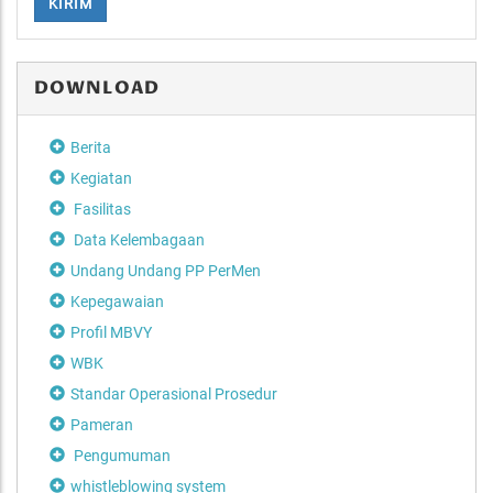
KIRIM
DOWNLOAD
Berita
Kegiatan
Fasilitas
Data Kelembagaan
Undang Undang PP PerMen
Kepegawaian
Profil MBVY
WBK
Standar Operasional Prosedur
Pameran
Pengumuman
whistleblowing system