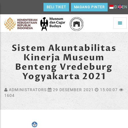
ID
EN
BELI TIKET
MAGANG PINTER
Toggle
naviga
Home
Sistem Akuntabilitas
Kinerja Museum
Benteng Vredeburg
Yogyakarta 2021
ADMINISTRATORS
29 DESEMBER 2021
15:00:07
1604