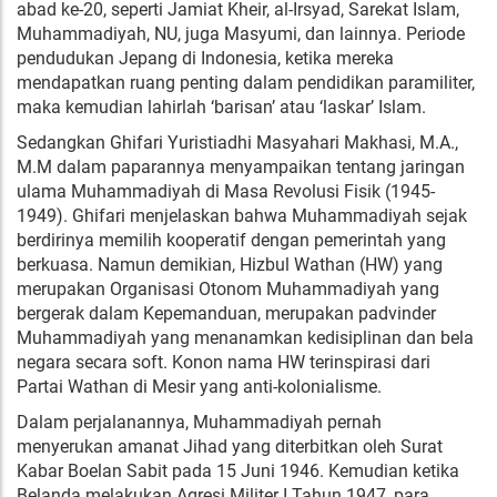
abad ke-20, seperti Jamiat Kheir, al-Irsyad, Sarekat Islam,
Muhammadiyah, NU, juga Masyumi, dan lainnya. Periode
pendudukan Jepang di Indonesia, ketika mereka
mendapatkan ruang penting dalam pendidikan paramiliter,
maka kemudian lahirlah ‘barisan’ atau ‘laskar’ Islam.
Sedangkan Ghifari Yuristiadhi Masyahari Makhasi, M.A.,
M.M dalam paparannya menyampaikan tentang jaringan
ulama Muhammadiyah di Masa Revolusi Fisik (1945-
1949). Ghifari menjelaskan bahwa Muhammadiyah sejak
berdirinya memilih kooperatif dengan pemerintah yang
berkuasa. Namun demikian, Hizbul Wathan (HW) yang
merupakan Organisasi Otonom Muhammadiyah yang
bergerak dalam Kepemanduan, merupakan padvinder
Muhammadiyah yang menanamkan kedisiplinan dan bela
negara secara soft. Konon nama HW terinspirasi dari
Partai Wathan di Mesir yang anti-kolonialisme.
Dalam perjalanannya, Muhammadiyah pernah
menyerukan amanat Jihad yang diterbitkan oleh Surat
Kabar Boelan Sabit pada 15 Juni 1946. Kemudian ketika
Belanda melakukan Agresi Militer I Tahun 1947, para