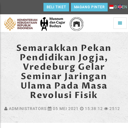
ID
EN
BELI TIKET
MAGANG PINTER
Toggle
naviga
Home
Semarakkan Pekan
Pendidikan Jogja,
Vredeburg Gelar
Seminar Jaringan
Ulama Pada Masa
Revolusi Fisik
ADMINISTRATORS
05 MEI 2021
15:38:12
2512