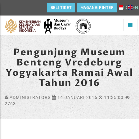
ID
EN
BELI TIKET
MAGANG PINTER
Toggle
naviga
Home
Pengunjung Museum
Benteng Vredeburg
Yogyakarta Ramai Awal
Tahun 2016
ADMINISTRATORS
14 JANUARI 2016
11:35:00
2763