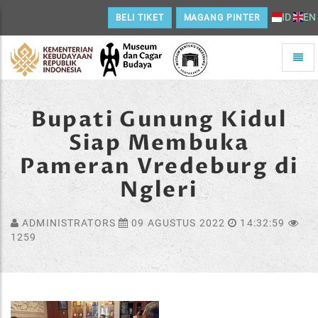
ID
EN
BELI TIKET
MAGANG PINTER
Toggle
naviga
Home
Bupati Gunung Kidul
Siap Membuka
Pameran Vredeburg di
Ngleri
ADMINISTRATORS
09 AGUSTUS 2022
14:32:59
1259