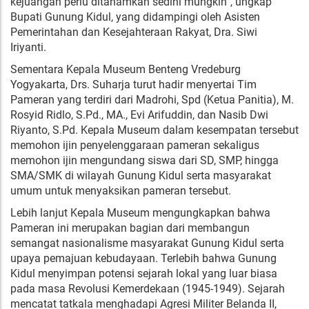
kejuangan perlu ditanamkan sedini mungkin”, ungkap
Bupati Gunung Kidul, yang didampingi oleh Asisten
Pemerintahan dan Kesejahteraan Rakyat, Dra. Siwi
Iriyanti.
Sementara Kepala Museum Benteng Vredeburg
Yogyakarta, Drs. Suharja turut hadir menyertai Tim
Pameran yang terdiri dari Madrohi, Spd (Ketua Panitia), M.
Rosyid Ridlo, S.Pd., MA., Evi Arifuddin, dan Nasib Dwi
Riyanto, S.Pd. Kepala Museum dalam kesempatan tersebut
memohon ijin penyelenggaraan pameran sekaligus
memohon ijin mengundang siswa dari SD, SMP, hingga
SMA/SMK di wilayah Gunung Kidul serta masyarakat
umum untuk menyaksikan pameran tersebut.
Lebih lanjut Kepala Museum mengungkapkan bahwa
Pameran ini merupakan bagian dari membangun
semangat nasionalisme masyarakat Gunung Kidul serta
upaya pemajuan kebudayaan. Terlebih bahwa Gunung
Kidul menyimpan potensi sejarah lokal yang luar biasa
pada masa Revolusi Kemerdekaan (1945-1949). Sejarah
mencatat tatkala menghadapi Agresi Militer Belanda II,