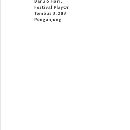
orong
Baru 6 Hari,
tival
Festival PlayOn
Tembus 3.083
Pengunjung