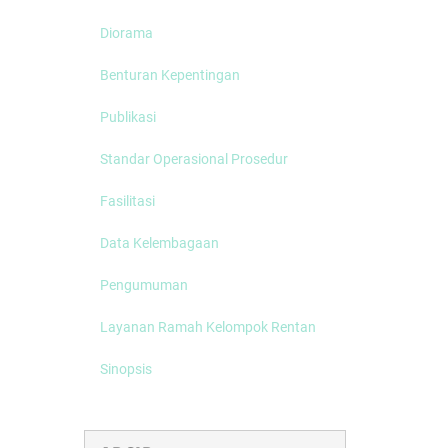
Disdikbud Soro
Apresiasi Festiv
Diorama
Playon
Benturan Kepentingan
Publikasi
Standar Operasional Prosedur
Fasilitasi
Data Kelembagaan
Pengumuman
Layanan Ramah Kelompok Rentan
Sinopsis