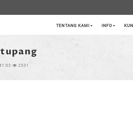
TENTANG KAMI
INFO
KU
atupang
41:03
2531