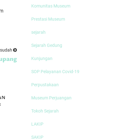
Komunitas Museum
um
Prestasi Museum
sejarah
Sejarah Gedung
esudah
tupang
Kunjungan
SOP Pelayanan Covid-19
Perpustakaan
AN
MEMBICARAKAN
Museum Perjuangan
:
TANAM PAKSA
R
(Part 2)
Tokoh Sejarah
LAKIP
SAKIP