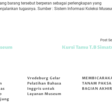
ng barang tersebut berperan sebagai perlengkapan yang
njalankan tugasnya. Sumber : Sistem Informasi Koleksi Muse
Post S
useum
Kursi Tamu T.B Sima
g
Vredeburg Gelar
MEMBICARAK
n
Pelatihan Bahasa
TANAM PAKSA
tas
Inggris untuk
BAGIAN AKHI
p
Layanan Museum
jung