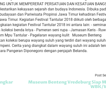
HUNG UNTUK MEMPERERAT PERSATUAN DAN KESATUAN BANGS
melestarikan kekayaan sejarah dan budaya Indonesia. Dibuka pad
udayaan dan Pariwisata Propinsi Jawa Timur kehadiran Festiva
 Timur. Kegiatan Festival Tantular 2018 diikuti oleh berbaga
ian kegiatan Festival Tantular 2018 ini antara lain: - seminar
oleksi benda kriya - Pameran seni rupa - Jamasan Keris - Ru
um Mpu Tantular - Pagelaran wayang kulit Museum Benteng
an koleksi berupa wayang suluh yang terdiri dari wayang suluh
mpeni. Cerita yang diangkat dalam wayang suluh ini adalah te
tara Pangeran Diponegoro dengan penjajah Belanda.
Post S
Ingkar
Museum Benteng Vredeburg Siap 
WBK/