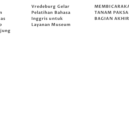
g
Vredeburg Gelar
MEMBICARAK
n
Pelatihan Bahasa
TANAM PAKSA
tas
Inggris untuk
BAGIAN AKHI
p
Layanan Museum
jung