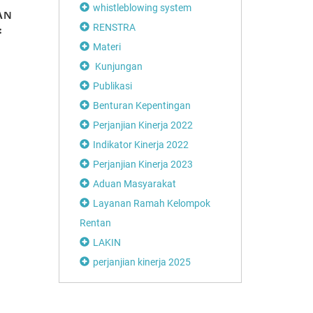
whistleblowing system
AN
MEMBICARAKAN
RENSTRA
:
TANAM PAKSA
R
(Part 2)
Materi
Kunjungan
Publikasi
Benturan Kepentingan
Disdikbud Soro
Perjanjian Kinerja 2022
Apresiasi Festiv
Playon
Indikator Kinerja 2022
Perjanjian Kinerja 2023
Aduan Masyarakat
Layanan Ramah Kelompok
Rentan
LAKIN
perjanjian kinerja 2025