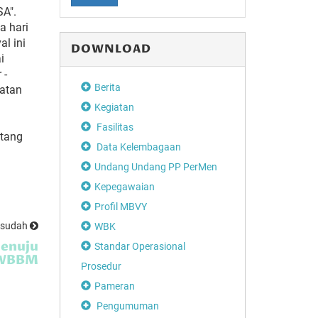
A".
a hari
l ini
DOWNLOAD
i
 -
Berita
watan
Kegiatan
Fasilitas
ntang
Data Kelembagaan
Undang Undang PP PerMen
Kepegawaian
Profil MBVY
esudah
WBK
Menuju
Standar Operasional
WBBM
Prosedur
Pameran
Pengumuman