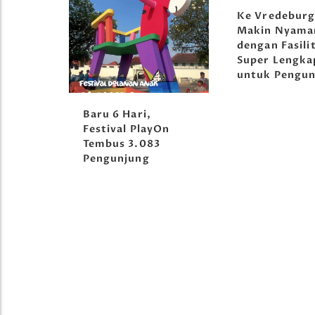
Ke Vredebur
Makin Nyama
dengan Fasili
Super Lengka
untuk Pengun
orong
Baru 6 Hari,
tival
Festival PlayOn
Tembus 3.083
Pengunjung