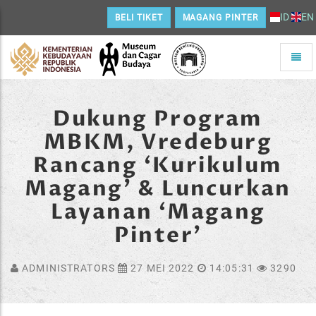
ID
EN
BELI TIKET
MAGANG PINTER
Toggle
naviga
Home
Dukung Program
MBKM, Vredeburg
Rancang ‘Kurikulum
Magang’ & Luncurkan
Layanan ‘Magang
Pinter'
ADMINISTRATORS
27 MEI 2022
14:05:31
3290