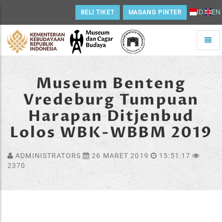
ID
EN
BELI TIKET
MAGANG PINTER
Toggle
naviga
Home
Museum Benteng
Vredeburg Tumpuan
Harapan Ditjenbud
Lolos WBK-WBBM 2019
ADMINISTRATORS
26 MARET 2019
15:51:17
2370