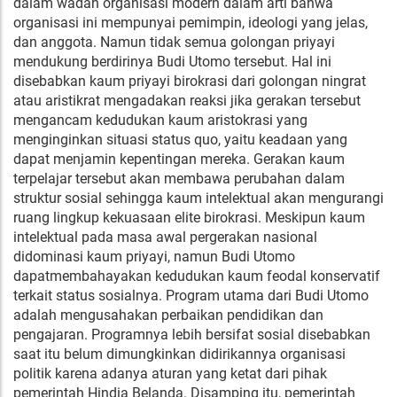
dalam wadah organisasi modern dalam arti bahwa
organisasi ini mempunyai pemimpin, ideologi yang jelas,
dan anggota. Namun tidak semua golongan priyayi
mendukung berdirinya Budi Utomo tersebut. Hal ini
disebabkan kaum priyayi birokrasi dari golongan ningrat
atau aristikrat mengadakan reaksi jika gerakan tersebut
mengancam kedudukan kaum aristokrasi yang
menginginkan situasi status quo, yaitu keadaan yang
dapat menjamin kepentingan mereka. Gerakan kaum
terpelajar tersebut akan membawa perubahan dalam
struktur sosial sehingga kaum intelektual akan mengurangi
ruang lingkup kekuasaan elite birokrasi. Meskipun kaum
intelektual pada masa awal pergerakan nasional
didominasi kaum priyayi, namun Budi Utomo
dapatmembahayakan kedudukan kaum feodal konservatif
terkait status sosialnya. Program utama dari Budi Utomo
adalah mengusahakan perbaikan pendidikan dan
pengajaran. Programnya lebih bersifat sosial disebabkan
saat itu belum dimungkinkan didirikannya organisasi
politik karena adanya aturan yang ketat dari pihak
pemerintah Hindia Belanda. Disamping itu, pemerintah