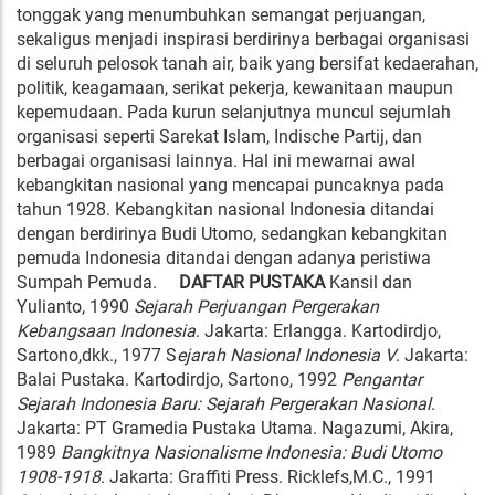
tonggak yang menumbuhkan semangat perjuangan,
sekaligus menjadi inspirasi berdirinya berbagai organisasi
di seluruh pelosok tanah air, baik yang bersifat kedaerahan,
politik, keagamaan, serikat pekerja, kewanitaan maupun
kepemudaan. Pada kurun selanjutnya muncul sejumlah
organisasi seperti Sarekat Islam, Indische Partij, dan
berbagai organisasi lainnya. Hal ini mewarnai awal
kebangkitan nasional yang mencapai puncaknya pada
tahun 1928. Kebangkitan nasional Indonesia ditandai
dengan berdirinya Budi Utomo, sedangkan kebangkitan
pemuda Indonesia ditandai dengan adanya peristiwa
Sumpah Pemuda.
DAFTAR PUSTAKA
Kansil dan
Yulianto, 1990
Sejarah Perjuangan Pergerakan
Kebangsaan Indonesia
. Jakarta: Erlangga. Kartodirdjo,
Sartono,dkk., 1977 S
ejarah Nasional Indonesia V
. Jakarta:
Balai Pustaka. Kartodirdjo, Sartono, 1992
Pengantar
Sejarah Indonesia Baru: Sejarah Pergerakan Nasional
.
Jakarta: PT Gramedia Pustaka Utama. Nagazumi, Akira,
1989
Bangkitnya Nasionalisme Indonesia: Budi Utomo
1908-1918
. Jakarta: Graffiti Press. Ricklefs,M.C., 1991