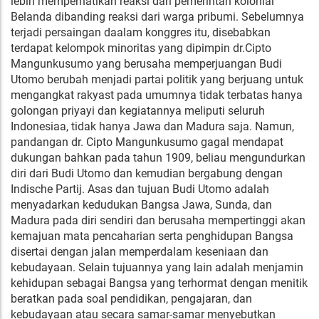
lebih memperhatikan reaksi dari pemerintah kolonial
Belanda dibanding reaksi dari warga pribumi. Sebelumnya
terjadi persaingan daalam konggres itu, disebabkan
terdapat kelompok minoritas yang dipimpin dr.Cipto
Mangunkusumo yang berusaha memperjuangan Budi
Utomo berubah menjadi partai politik yang berjuang untuk
mengangkat rakyast pada umumnya tidak terbatas hanya
golongan priyayi dan kegiatannya meliputi seluruh
Indonesiaa, tidak hanya Jawa dan Madura saja. Namun,
pandangan dr. Cipto Mangunkusumo gagal mendapat
dukungan bahkan pada tahun 1909, beliau mengundurkan
diri dari Budi Utomo dan kemudian bergabung dengan
Indische Partij. Asas dan tujuan Budi Utomo adalah
menyadarkan kedudukan Bangsa Jawa, Sunda, dan
Madura pada diri sendiri dan berusaha mempertinggi akan
kemajuan mata pencaharian serta penghidupan Bangsa
disertai dengan jalan memperdalam keseniaan dan
kebudayaan. Selain tujuannya yang lain adalah menjamin
kehidupan sebagai Bangsa yang terhormat dengan menitik
beratkan pada soal pendidikan, pengajaran, dan
kebudayaan atau secara samar-samar menyebutkan