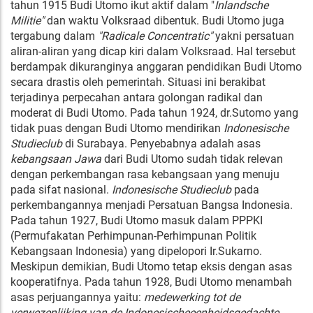
tahun 1915 Budi Utomo ikut aktif dalam "
Inlandsche
Militie"
dan waktu Volksraad dibentuk. Budi Utomo juga
tergabung dalam
"Radicale Concentratic"
yakni persatuan
aliran-aliran yang dicap kiri dalam Volksraad. Hal tersebut
berdampak dikuranginya anggaran pendidikan Budi Utomo
secara drastis oleh pemerintah. Situasi ini berakibat
terjadinya perpecahan antara golongan radikal dan
moderat di Budi Utomo. Pada tahun 1924, dr.Sutomo yang
tidak puas dengan Budi Utomo mendirikan
Indonesische
Studieclub
di Surabaya. Penyebabnya adalah asas
kebangsaan Jawa
dari Budi Utomo sudah tidak relevan
dengan perkembangan rasa kebangsaan yang menuju
pada sifat nasional.
Indonesische Studieclub
pada
perkembangannya menjadi Persatuan Bangsa Indonesia.
Pada tahun 1927, Budi Utomo masuk dalam PPPKI
(Permufakatan Perhimpunan-Perhimpunan Politik
Kebangsaan Indonesia) yang dipelopori Ir.Sukarno.
Meskipun demikian, Budi Utomo tetap eksis dengan asas
kooperatifnya. Pada tahun 1928, Budi Utomo menambah
asas perjuangannya yaitu:
medewerking tot de
verwezenlijking van de Indonesischeeenheidsgedachte