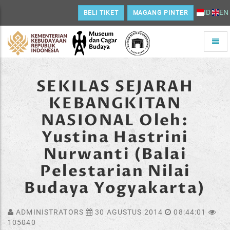
ID
EN
BELI TIKET
MAGANG PINTER
Toggle
naviga
Home
SEKILAS SEJARAH
KEBANGKITAN
NASIONAL Oleh:
Yustina Hastrini
Nurwanti (Balai
Pelestarian Nilai
Budaya Yogyakarta)
ADMINISTRATORS
30 AGUSTUS 2014
08:44:01
105040