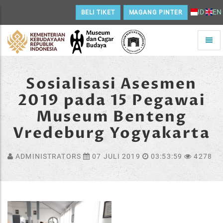
ID
EN
BELI TIKET
MAGANG PINTER
Toggle
naviga
Home
Sosialisasi Asesmen
2019 pada 15 Pegawai
Museum Benteng
Vredeburg Yogyakarta
ADMINISTRATORS
07 JULI 2019
03:53:59
4278