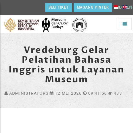
ID
EN
BELI TIKET
MAGANG PINTER
Toggle
naviga
Home
Vredeburg Gelar
Pelatihan Bahasa
Inggris untuk Layanan
Museum
ADMINISTRATORS
12 MEI 2026
09:41:56
483