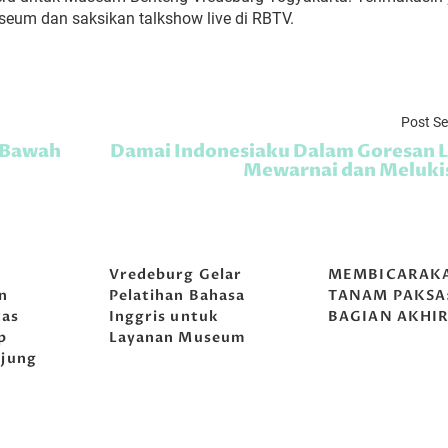
eum dan saksikan talkshow live di RBTV.
Post S
 Bawah
Damai Indonesiaku Dalam Goresan
Mewarnai dan Meluki
g
Vredeburg Gelar
MEMBICARAK
n
Pelatihan Bahasa
TANAM PAKSA
tas
Inggris untuk
BAGIAN AKHI
p
Layanan Museum
jung