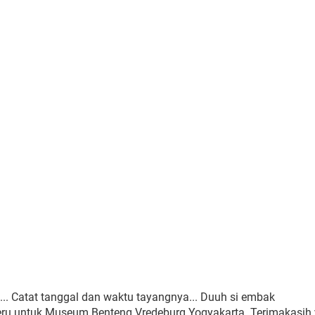
. Catat tanggal dan waktu tayangnya... Duuh si embak
seru untuk Museum Benteng Vredeburg Yogyakarta. Terimakasih