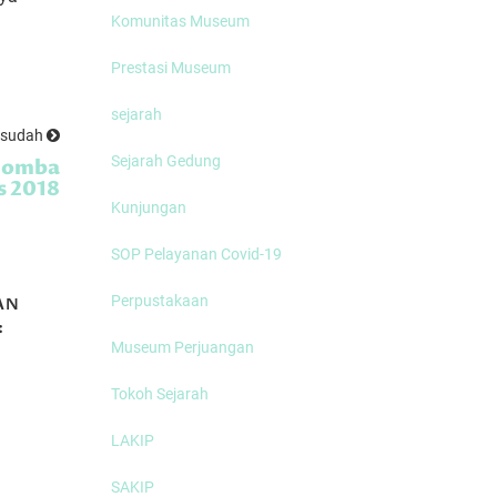
Komunitas Museum
Prestasi Museum
sejarah
esudah
Sejarah Gedung
 Lomba
s 2018
Kunjungan
SOP Pelayanan Covid-19
Perpustakaan
AN
MEMBICARAKAN
:
TANAM PAKSA
Museum Perjuangan
R
(Part 2)
Tokoh Sejarah
LAKIP
Disdikbud Soro
Apresiasi Festiv
SAKIP