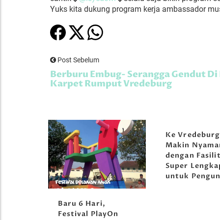
Yuks kita dukung program kerja ambassador mus
Post Sebelum
Berburu Embug- Serangga Gendut Di
Karpet Rumput Vredeburg
Ke Vredebur
Makin Nyama
dengan Fasili
Super Lengka
untuk Pengun
orong
Baru 6 Hari,
tival
Festival PlayOn