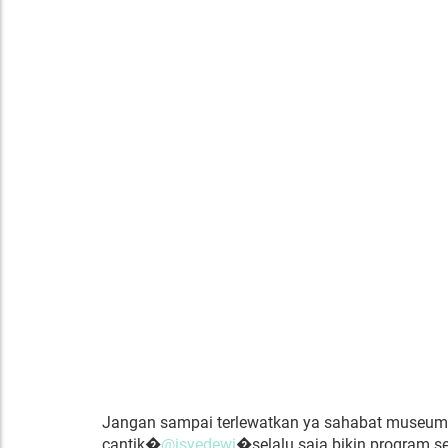
Jangan sampai terlewatkan ya sahabat museum..
cantik�
@isyedewi
�selalu saja bikin program 