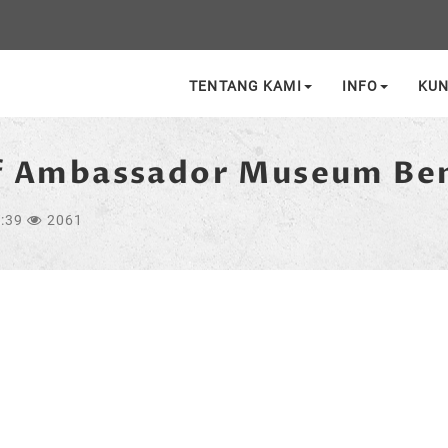
TENTANG KAMI
INFO
KU
if Ambassador Museum Be
9:39
2061