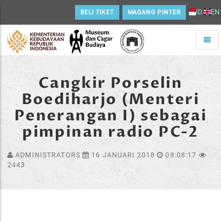
ID
EN
BELI TIKET
MAGANG PINTER
Toggle
naviga
Home
Cangkir Porselin
Boediharjo (Menteri
Penerangan I) sebagai
pimpinan radio PC-2
ADMINISTRATORS
16 JANUARI 2018
08:08:17
2443