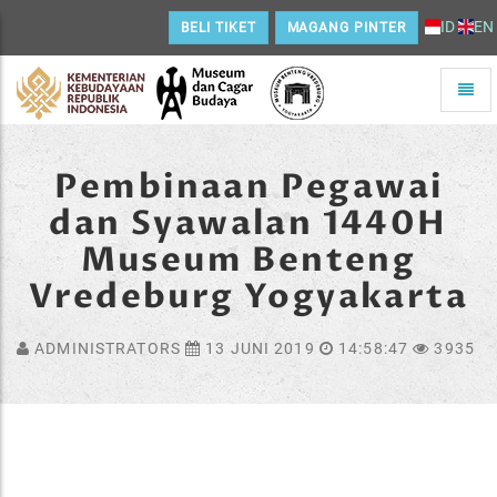
ID
EN
BELI TIKET
MAGANG PINTER
Toggle
naviga
Home
Pembinaan Pegawai
dan Syawalan 1440H
Museum Benteng
Vredeburg Yogyakarta
ADMINISTRATORS
13 JUNI 2019
14:58:47
3935