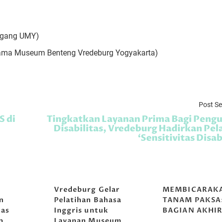
Magang UMY)
ertama Museum Benteng Vredeburg Yogyakarta)
Post S
S di
Tingkatkan Layanan Prima Bagi Peng
Disabilitas, Vredeburg Hadirkan Pel
‘Sensitivitas Disab
g
Vredeburg Gelar
MEMBICARAK
n
Pelatihan Bahasa
TANAM PAKSA
tas
Inggris untuk
BAGIAN AKHI
p
Layanan Museum