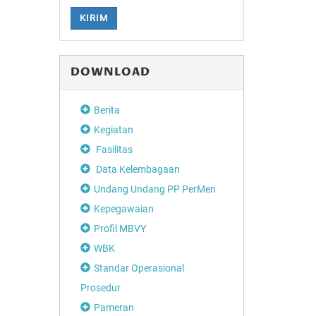
KIRIM
DOWNLOAD
Berita
Kegiatan
Fasilitas
Data Kelembagaan
Undang Undang PP PerMen
Kepegawaian
Profil MBVY
WBK
Standar Operasional
Prosedur
Pameran