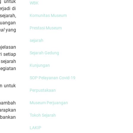
g untuk
WBK
rjadi di
ejarah,
Komunitas Museum
juangan
Prestasi Museum
al
yang
sejarah
njelasan
Sejarah Gedung
i setiap
 sejarah
Kunjungan
kegiatan
SOP Pelayanan Covid-19
n untuk
Perpustakaan
enambah
Museum Perjuangan
harapkan
Tokoh Sejarah
rbankan
LAKIP