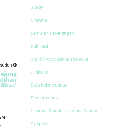
SAKIP
Diorama
Benturan Kepentingan
Publikasi
Standar Operasional Prosedur
esudah
Fasilitasi
unjung
atihan
ilitas’
Data Kelembagaan
Pengumuman
Layanan Ramah Kelompok Rentan
AN
MEMBICARAKAN
:
TANAM PAKSA
Sinopsis
R
(Part 2)