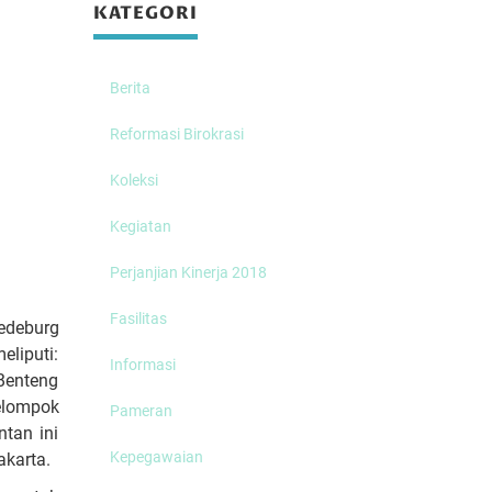
KATEGORI
Berita
Reformasi Birokrasi
Koleksi
Kegiatan
Perjanjian Kinerja 2018
Fasilitas
edeburg
liputi:
Informasi
Benteng
elompok
Pameran
tan ini
Kepegawaian
akarta.