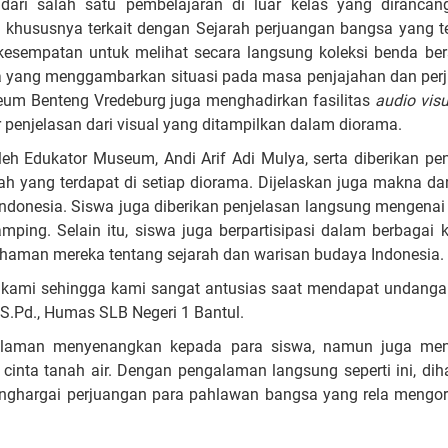
dari salah satu pembelajaran di luar kelas yang dirancan
khususnya terkait dengan Sejarah perjuangan bangsa yang te
kesempatan untuk melihat secara langsung koleksi benda bers
ama yang menggambarkan situasi pada masa penjajahan dan per
eum Benteng Vredeburg juga menghadirkan fasilitas
audio visu
enjelasan dari visual yang ditampilkan dalam diorama.
leh Edukator Museum, Andi Arif Adi Mulya, serta diberikan pe
rah yang terdapat di setiap diorama. Dijelaskan juga makna dar
Indonesia. Siswa juga diberikan penjelasan langsung mengenai
ping. Selain itu, siswa juga berpartisipasi dalam berbagai 
aman mereka tentang sejarah dan warisan budaya Indonesia.
kami sehingga kami sangat antusias saat mendapat undanga
 S.Pd., Humas SLB Negeri 1 Bantul.
galaman menyenangkan kepada para siswa, namun juga m
inta tanah air. Dengan pengalaman langsung seperti ini, di
menghargai perjuangan para pahlawan bangsa yang rela mengo