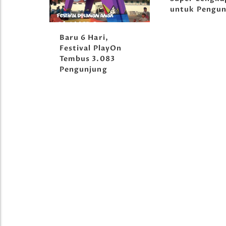
untuk Pengun
orong
Baru 6 Hari,
tival
Festival PlayOn
Tembus 3.083
Pengunjung