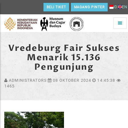
ID
EN
BELI TIKET
MAGANG PINTER
Toggle
naviga
Home
Vredeburg Fair Sukses
Menarik 15.136
Pengunjung
ADMINISTRATORS
08 OKTOBER 2024
14:45:38
1465