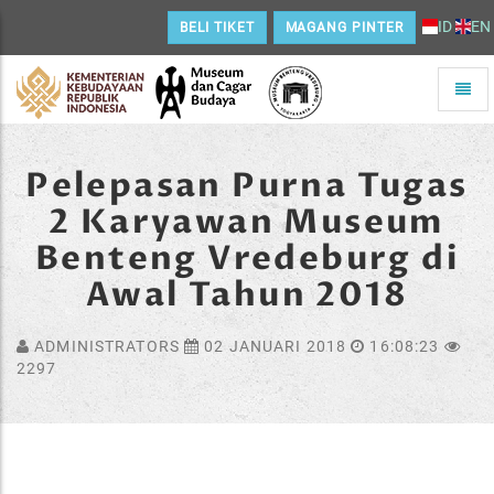
ID
EN
BELI TIKET
MAGANG PINTER
Toggle
naviga
Home
Pelepasan Purna Tugas
2 Karyawan Museum
Benteng Vredeburg di
Awal Tahun 2018
ADMINISTRATORS
02 JANUARI 2018
16:08:23
2297