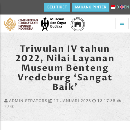
ID
EN
BELI TIKET
MAGANG PINTER
Toggle
naviga
Home
Triwulan IV tahun
2022, Nilai Layanan
Museum Benteng
Vredeburg ‘Sangat
Baik’
ADMINISTRATORS
17 JANUARI 2023
13:17:35
2740