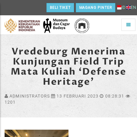
ID
EN
BELI TIKET
MAGANG PINTER
Toggle
naviga
Home
Vredeburg Menerima
Kunjungan Field Trip
Mata Kuliah ‘Defense
Heritage’
ADMINISTRATORS
13 FEBRUARI 2023
08:28:31
1201