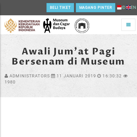
ID
EN
BELI TIKET
MAGANG PINTER
Toggle
naviga
Home
Awali Jum'at Pagi
Bersenam di Museum
ADMINISTRATORS
11 JANUARI 2019
16:30:32
1980