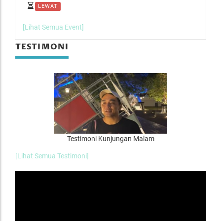
LEWAT
L
[Lihat Semua Event]
TESTIMONI
Testimoni Kunjungan Malam
[Lihat Semua Testimoni]