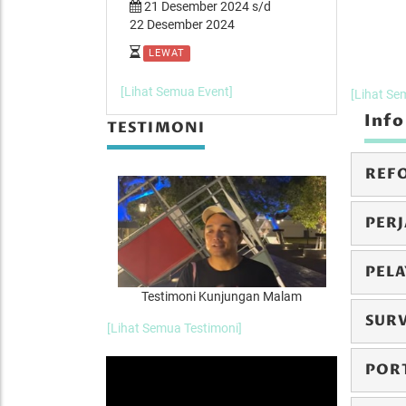
er 2024 s/d
21 Desember 2024 s/d
14 Desemb
 2024
22 Desember 2024
15 Desember
LEWAT
LEWAT
[Lihat Semua Event]
[Lihat Se
Info
TESTIMONI
REF
PERJ
PEL
Kunjungan Malam
Testimoni Mancanegara
Te
SUR
[Lihat Semua Testimoni]
POR