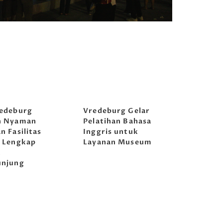
edeburg
Vredeburg Gelar
n Nyaman
Pelatihan Bahasa
n Fasilitas
Inggris untuk
 Lengkap
Layanan Museum
k
unjung
awa
Tirta Abirawa
Musikoloji