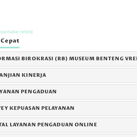
er 2024 s/d
07 Desember 2024 s/d
27 Desemb
 2024
08 Desember 2024
29 Desember
LEWAT
LEWAT
mua Kabar terkini]
 Cepat
ORMASI BIROKRASI (RB) MUSEUM BENTENG VR
ANJIAN KINERJA
AYANAN PENGADUAN
stimoni Kunjungan Inayah Wahid
Testimoni Kunjungan Malam
VEY KEPUASAN PELAYANAN
TAL LAYANAN PENGADUAN ONLINE