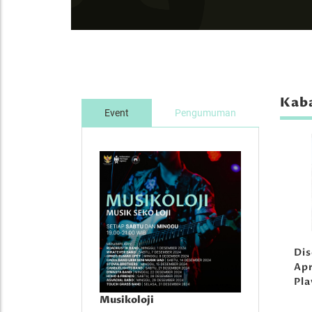
Kaba
Event
Pengumuman
Di
Apr
Pl
Musikoloji
Musikoloji