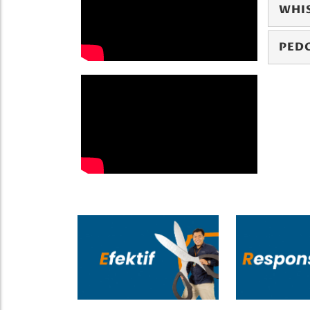
WHI
PED