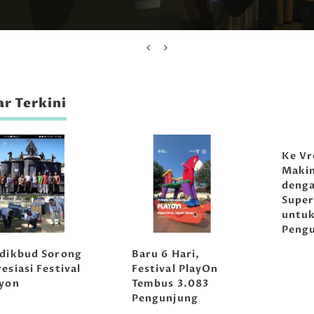
r Terkini
Ke Vr
Maki
denga
Super
untu
Peng
sdikbud Sorong
Baru 6 Hari,
esiasi Festival
Festival PlayOn
ayon
Tembus 3.083
Pengunjung
Musikoloji
Tirta Abir