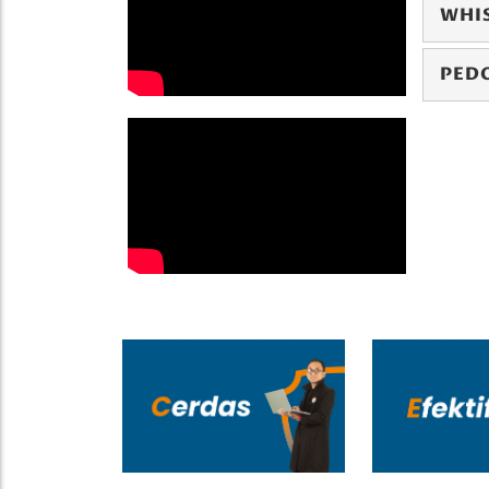
WHI
PED