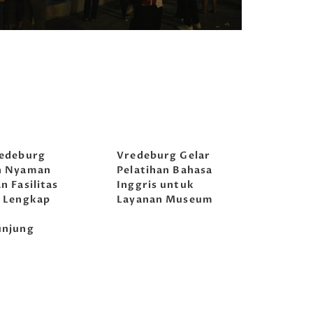
edeburg
Vredeburg Gelar
n Nyaman
Pelatihan Bahasa
n Fasilitas
Inggris untuk
 Lengkap
Layanan Museum
k
unjung
awa
Tirta Abirawa
Musikoloji