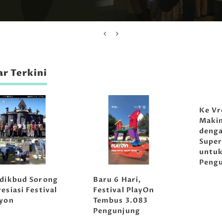
r Terkini
Ke Vr
Maki
denga
Super
untu
Peng
sdikbud Sorong
Baru 6 Hari,
esiasi Festival
Festival PlayOn
ayon
Tembus 3.083
Pengunjung
Musikoloji
Tirta Abir