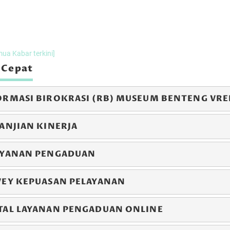
er 2024 s/d
07 Desember 2024 s/d
27 Desemb
 2024
08 Desember 2024
29 Desember
LEWAT
LEWAT
mua Kabar terkini]
 Cepat
ORMASI BIROKRASI (RB) MUSEUM BENTENG VR
ANJIAN KINERJA
AYANAN PENGADUAN
stimoni Mancanegara
Testimoni Kunjungan Inayah Wahid
VEY KEPUASAN PELAYANAN
TAL LAYANAN PENGADUAN ONLINE