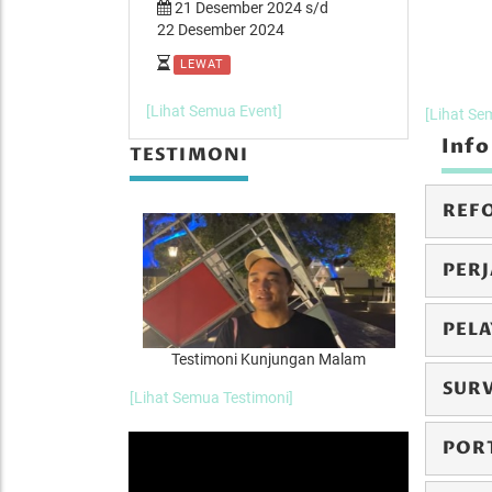
er 2024 s/d
21 Desember 2024 s/d
14 Desemb
 2024
22 Desember 2024
15 Desember
LEWAT
LEWAT
[Lihat Semua Event]
[Lihat Se
Info
TESTIMONI
REF
PERJ
PEL
n Inayah Wahid
Testimoni Kunjungan Malam
Te
SUR
[Lihat Semua Testimoni]
POR