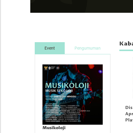
Kaba
Event
Pengumuman
Di
Apr
Pl
Musikoloji
Musikoloji