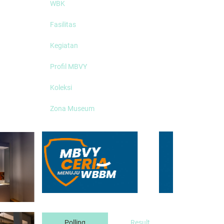
WBK
Fasilitas
Kegiatan
Profil MBVY
Koleksi
Zona Museum
Polling
Result