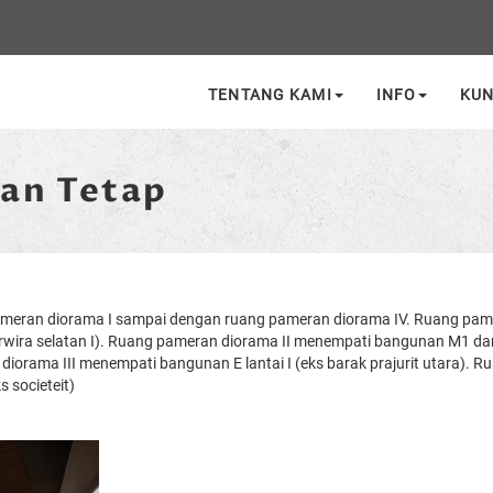
TENTANG KAMI
INFO
KU
an Tetap
 pameran diorama I sampai dengan ruang pameran diorama IV. Ruang pa
wira selatan I). Ruang pameran diorama II menempati bangunan M1 d
diorama III menempati bangunan E lantai I (eks barak prajurit utara). R
 societeit)