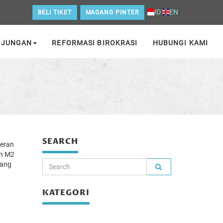
ID
EN
BELI TIKET
MAGANG PINTER
NJUNGAN
REFORMASI BIROKRASI
HUBUNGI KAMI
SEARCH
meran
an M2
uang
KATEGORI