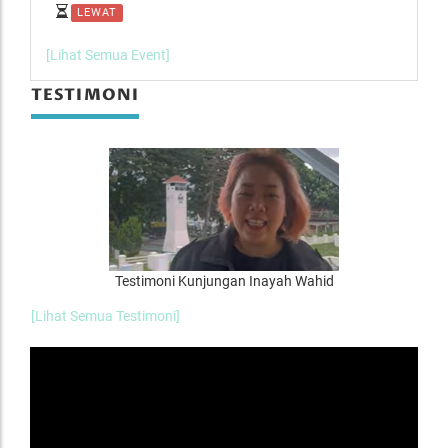
LEWAT
L
[Lihat Semua Event]
TESTIMONI
Testimoni Kunjungan Inayah Wahid
[Lihat Semua Testimoni]