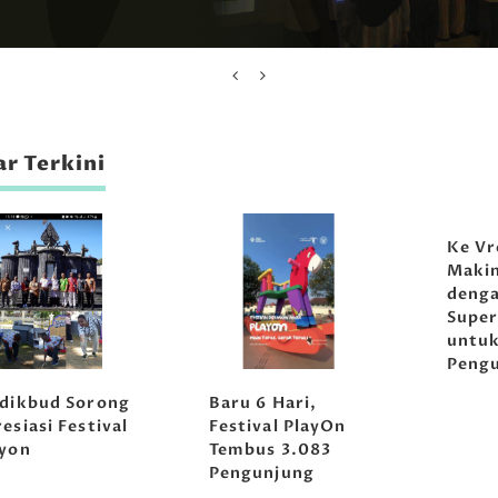
r Terkini
Ke Vr
Maki
denga
Super
untu
Peng
sdikbud Sorong
Baru 6 Hari,
esiasi Festival
Festival PlayOn
ayon
Tembus 3.083
Pengunjung
Musikoloji
Musikoloji