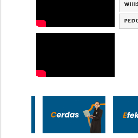
WHI
PED