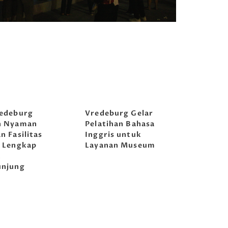
edeburg
Vredeburg Gelar
n Nyaman
Pelatihan Bahasa
n Fasilitas
Inggris untuk
 Lengkap
Layanan Museum
k
unjung
Tirta Abirawa
Tirta Abir