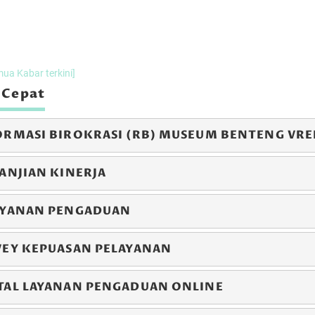
er 2024 s/d
14 Desember 2024 s/d
07 Desemb
 2024
15 Desember 2024
08 Desember
LEWAT
LEWAT
mua Kabar terkini]
 Cepat
ORMASI BIROKRASI (RB) MUSEUM BENTENG VR
ANJIAN KINERJA
AYANAN PENGADUAN
stimoni Mancanegara
Testimoni Kunjungan Inayah Wahid
VEY KEPUASAN PELAYANAN
TAL LAYANAN PENGADUAN ONLINE